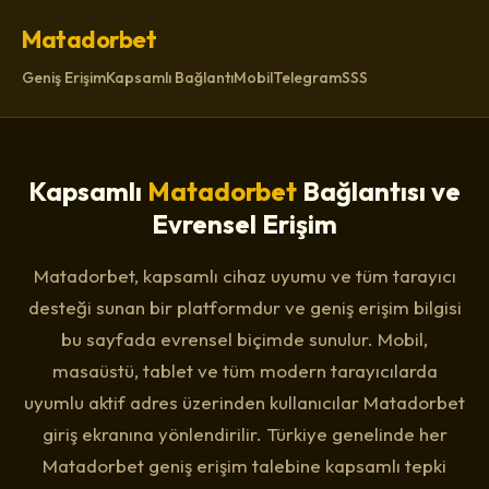
Matadorbet
Geniş Erişim
Kapsamlı Bağlantı
Mobil
Telegram
SSS
Kapsamlı
Matadorbet
Bağlantısı ve
Evrensel Erişim
Matadorbet, kapsamlı cihaz uyumu ve tüm tarayıcı
desteği sunan bir platformdur ve geniş erişim bilgisi
bu sayfada evrensel biçimde sunulur. Mobil,
masaüstü, tablet ve tüm modern tarayıcılarda
uyumlu aktif adres üzerinden kullanıcılar Matadorbet
giriş ekranına yönlendirilir. Türkiye genelinde her
Matadorbet geniş erişim talebine kapsamlı tepki