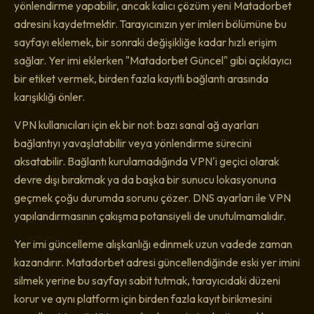
yönlendirme yapabilir, ancak kalıcı çözüm yeni Matadorbet
adresini kaydetmektir. Tarayıcınızın yer imleri bölümüne bu
sayfayı eklemek, bir sonraki değişikliğe kadar hızlı erişim
sağlar. Yer imi eklerken "Matadorbet Güncel" gibi açıklayıcı
bir etiket vermek, birden fazla kayıtlı bağlantı arasında
karışıklığı önler.
VPN kullanıcıları için ek bir not: bazı sanal ağ ayarları
bağlantıyı yavaşlatabilir veya yönlendirme sürecini
aksatabilir. Bağlantı kurulamadığında VPN'i geçici olarak
devre dışı bırakmak ya da başka bir sunucu lokasyonuna
geçmek çoğu durumda sorunu çözer. DNS ayarları ile VPN
yapılandırmasının çakışma potansiyeli de unutulmamalıdır.
Yer imi güncelleme alışkanlığı edinmek uzun vadede zaman
kazandırır. Matadorbet adresi güncellendiğinde eski yer imini
silmek yerine bu sayfayı sabit tutmak, tarayıcıdaki düzeni
korur ve aynı platform için birden fazla kayıt birikmesini