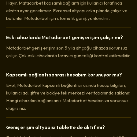
Hayır, Matadorbet kapsamlı bağlantı için kullanıcı tarafında
ekstra ayar gerekmez. Evrensel altyapı arka planda çalışır ve
butonlar Matadorbet için otomatik geniş yönlendirir.
Eski cihazlarda Matadorbet geniş erişim çalışır mı?
Matadorbet geniş erişim son 5 yıla ait çoğu cihazda sorunsuz
çalışır. Çok eski cihazlarda tarayıcı güncelliği kontrol edilmelidir.
Kapsamlı bağlantı sonrası hesabım korunuyor mu?
Evet, Matadorbet kapsamlı bağlantı sırasında hesap bilgileri,
kullanıcı adı, şifre ve bakiye tek merkezi veritabanında saklanır.
Hangi cihazdan bağlansanız Matadorbet hesabınıza sorunsuz
ulaşırsınız.
Geniş erişim altyapısı tablette de aktif mi?