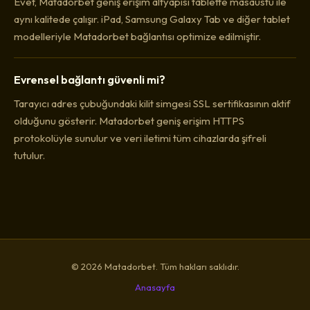
Evet, Matadorbet geniş erişim altyapısı tablette masaüstü ile
aynı kalitede çalışır. iPad, Samsung Galaxy Tab ve diğer tablet
modelleriyle Matadorbet bağlantısı optimize edilmiştir.
Evrensel bağlantı güvenli mi?
Tarayıcı adres çubuğundaki kilit simgesi SSL sertifikasının aktif
olduğunu gösterir. Matadorbet geniş erişim HTTPS
protokolüyle sunulur ve veri iletimi tüm cihazlarda şifreli
tutulur.
© 2026 Matadorbet. Tüm hakları saklıdır.
Anasayfa