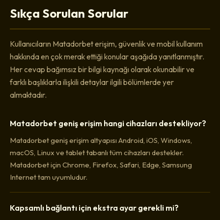
Sıkça Sorulan Sorular
Kullanıcıların Matadorbet erişim, güvenlik ve mobil kullanım
hakkında en çok merak ettiği konular aşağıda yanıtlanmıştır.
Her cevap bağımsız bir bilgi kaynağı olarak okunabilir ve
farklı başlıklarla ilişkili detaylar ilgili bölümlerde yer
almaktadır.
Matadorbet geniş erişim hangi cihazları destekliyor?
Matadorbet geniş erişim altyapısı Android, iOS, Windows,
macOS, Linux ve tablet tabanlı tüm cihazları destekler.
Matadorbet için Chrome, Firefox, Safari, Edge, Samsung
Internet tam uyumludur.
Kapsamlı bağlantı için ekstra ayar gerekli mi?