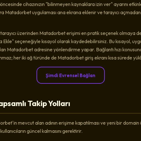
e öncesinde cihazınızın "bilinmeyen kaynaklara izin ver" ayarını etkin
a Matadorbet uygulaması ana ekrana eklenir ve tarayıcı açmadan 
an tarayıcı üzerinden Matadorbet erişimi en pratik seçenek olmaya 
na Ekle" seçeneğiyle kısayol olarak kaydedebilirsiniz. Bu kısayol, 
utulan Matadorbet adresine yönlendirme yapar. Bağlantı hızı konusun
unmaz; her iki ağ türünde de Matadorbet giriş ekranı kısa sürede yükl
Şimdi Evrensel Bağlan
apsamlı Takip Yolları
rbet'in mevcut alan adının erişime kapatılması ve yeni bir domai
ullanıcıların güncel kalmasını gerektirir.