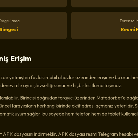
Doğrulama
Evrensel 
 Simgesi
Resmi 
iş Erişim
yüzde yetmişten fazlası mobil cihazlar üzerinden erişir ve bu ora
eneyimle aynı işlevselliği sunar ve hiçbir kısıtlama taşımaz.
kullanılabilir. Birincisi doğrudan tarayıcı üzerinden Matadorbet'e ba
ncel tarayıcıların herhangi birinde aktif adresi açmanız yeterlidir.
tomatik uyum sağlar; bu sayede hem telefon hem de tablet kullanıcı
it APK dosyasını indirmektir. APK dosyası resmi Telegram hesabı v