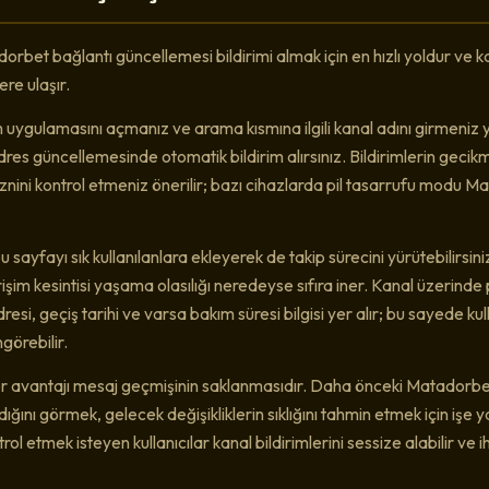
rbet bağlantı güncellemesi bildirimi almak için en hızlı yoldur ve 
re ulaşır.
 uygulamasını açmanız ve arama kısmına ilgili kanal adını girmeniz 
res güncellemesinde otomatik bildirim alırsınız. Bildirimlerin ge
iznini kontrol etmeniz önerilir; bazı cihazlarda pil tasarrufu modu Ma
ayfayı sık kullanılanlara ekleyerek de takip sürecini yürütebilirsiniz
işim kesintisi yaşama olasılığı neredeyse sıfıra iner. Kanal üzerinde
esi, geçiş tarihi ve varsa bakım süresi bilgisi yer alır; bu sayede ku
görebilir.
ğer avantajı mesaj geçmişinin saklanmasıdır. Daha önceki Matadorbe
ığını görmek, gelecek değişikliklerin sıklığını tahmin etmek için işe y
ol etmek isteyen kullanıcılar kanal bildirimlerini sessize alabilir ve 