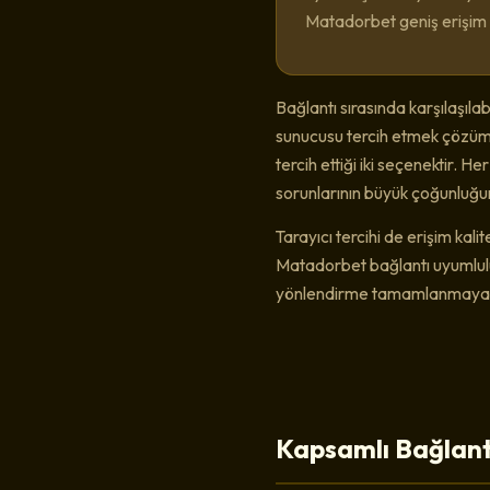
Matadorbet geniş erişim li
Bağlantı sırasında karşılaşıl
sunucusu tercih etmek çözüm o
tercih ettiği iki seçenektir. 
sorunlarının büyük çoğunluğun
Tarayıcı tercihi de erişim kal
Matadorbet bağlantı uyumluluğu
yönlendirme tamamlanmayabili
Kapsamlı Bağlantı