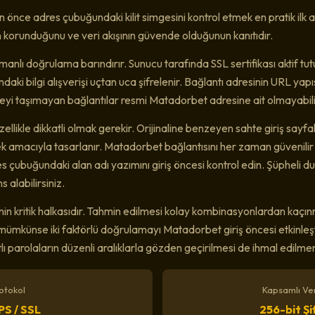
nce adres çubuğundaki kilit simgesini kontrol etmek en pratik ilk a
n korunduğunu ve veri akışının güvende olduğunun kanıtıdır.
manlı doğrulama barındırır. Sunucu tarafında SSL sertifikası aktif tutul
aki bilgi alışverişi uçtan uca şifrelenir. Bağlantı adresinin URL yapı
deyi taşımayan bağlantılar resmi Matadorbet adresine ait olmayabili
özellikle dikkatli olmak gerekir. Orijinaline benzeyen sahte giriş sayfa
rmek amacıyla tasarlanır. Matadorbet bağlantısını her zaman güvenilir
dres çubuğundaki alan adı yazımını giriş öncesi kontrol edin. Şüpheli
 alabilirsiniz.
inin kritik halkasıdır. Tahmin edilmesi kolay kombinasyonlardan kaçı
 mümkünse iki faktörlü doğrulamayı Matadorbet giriş öncesi etkinleş
tlı parolaların düzenli aralıklarla gözden geçirilmesi de ihmal edilmem
otokol
Kapsamlı Ve
S / SSL
256-bit Ş