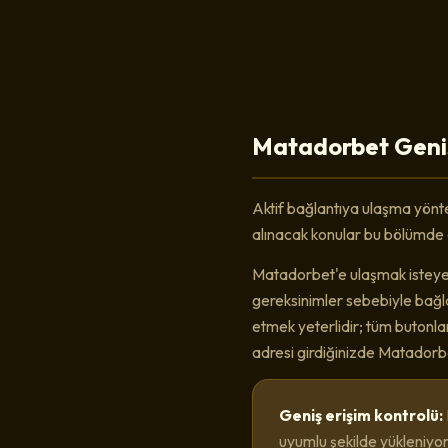
Matadorbet Geniş
Aktif bağlantıya ulaşma yöntem
alınacak konular bu bölümde a
Matadorbet'e ulaşmak isteyen k
gereksinimler sebebiyle bağlan
etmek yeterlidir; tüm butonla
adresi girdiğinizde Matadorbe
Geniş erişim kontrolü:
uyumlu şekilde yükleniyo