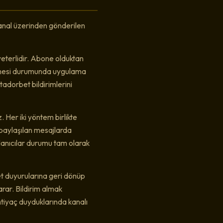
kanal üzerinden gönderilen
yeterlidir. Abone olduktan
cikmesi durumunda uygulama
tadorbet bildirimlerini
. Her iki yöntem birlikte
 paylaşılan mesajlarda
llanıcılar durumu tam olarak
t duyurularına geri dönüp
arar. Bildirim almak
ihtiyaç duyduklarında kanalı