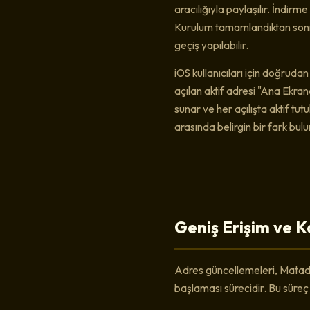
aracılığıyla paylaşılır. İndirm
Kurulum tamamlandıktan sonr
geçiş yapılabilir.
iOS kullanıcıları için doğrud
açılan aktif adresi "Ana Ekra
sunar ve her açılışta aktif t
arasında belirgin bir fark bul
Geniş Erişim ve K
Adres güncellemeleri, Matado
başlaması sürecidir. Bu süreç k