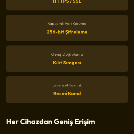
HTTPS / SSL
Kapsamlı Veri Koruma
256-bit Şifreleme
Geniş Doğrulama
Kilit Simgesi
Evrensel Kaynak
Resmi Kanal
Her Cihazdan Geniş Erişim