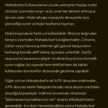
Matadorbet kullanıcılarının yüzde yetmişten fazlası mobil
cihazlar üzerinden erişir ve bu oran her dönem artmaya
devam eder. Mobil altyapı masaüstü deneyimle aynı
işlevselliği sunar ve hiçbir kısıtlama taşımaz.
Mobil erişimde iki farklı yol kullanılabilir. Birincisi doğrudan
tarayıcı üzerinden Matadorbet'e bağlanmaktır; Chrome,
Safari veya Samsung Internet gibi güncel tarayıcıların
herhangi birinde aktif adresi açmanız yeterlidir. Sayfa
responsive tasarıma sahiptir ve ekran boyutuna otomatik
uyum sağlar; bu sayede hem telefon hem de tablet
kullanıcıları aynı konfor düzeyinde gezinme yapabilir.
Diğer yol ise Matadorbet'e ait APK dosyasını indirmektir.
APK dosyası resmi Telegram hesabı veya duyuru sayfaları
aracılığıyla paylaşılır. İndirme öncesinde cihazınızın
"bilinmeyen kaynaklara izin ver" ayarını etkinleştirmeniz
gerekebilir. Kurulum tamamlandıktan sonra Matadorbet