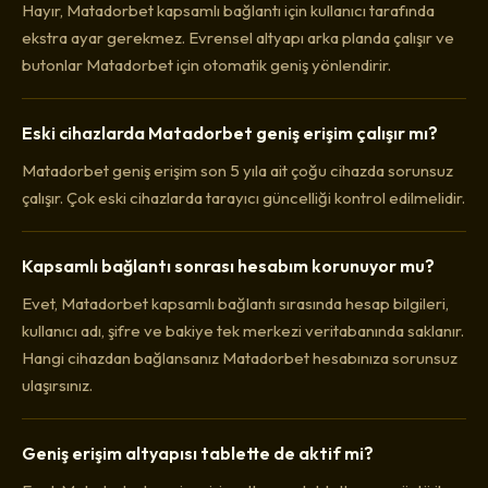
Hayır, Matadorbet kapsamlı bağlantı için kullanıcı tarafında
ekstra ayar gerekmez. Evrensel altyapı arka planda çalışır ve
butonlar Matadorbet için otomatik geniş yönlendirir.
Eski cihazlarda Matadorbet geniş erişim çalışır mı?
Matadorbet geniş erişim son 5 yıla ait çoğu cihazda sorunsuz
çalışır. Çok eski cihazlarda tarayıcı güncelliği kontrol edilmelidir.
Kapsamlı bağlantı sonrası hesabım korunuyor mu?
Evet, Matadorbet kapsamlı bağlantı sırasında hesap bilgileri,
kullanıcı adı, şifre ve bakiye tek merkezi veritabanında saklanır.
Hangi cihazdan bağlansanız Matadorbet hesabınıza sorunsuz
ulaşırsınız.
Geniş erişim altyapısı tablette de aktif mi?