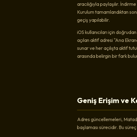
aracılığıyla paylaşılır. İndirm
Kurulum tamamlandıktan sonr
geçiş yapılabilir.
iOS kullanıcıları için doğrud
açılan aktif adresi "Ana Ekra
sunar ve her açılışta aktif t
arasında belirgin bir fark bul
Geniş Erişim ve K
Adres güncellemeleri, Matado
başlaması sürecidir. Bu süreç k