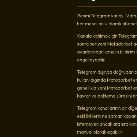
Resmi Telegram kanalı, Matado
her mesaj anlık olarak abonele
Kanala katılmak için Telegram
sonra her yeni Matadorbet ad
ayarlarından kanalın bildirim 
engelleyebilir.
Telegram dışında doğrudan bu s
kullanıldığında Matadorbet er
genellikle yeni Matadorbet adr
kavrar ve bekleme süresini ön
Telegram kanallarının bir di
eski linklerin ne zaman kapand
istemeyen ancak ara sıra kontr
manuel olarak açabilir.