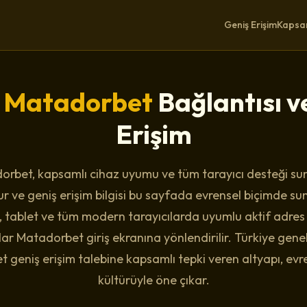
Geniş Erişim
Kapsam
ı
Matadorbet
Bağlantısı v
Erişim
rbet, kapsamlı cihaz uyumu ve tüm tarayıcı desteği su
 ve geniş erişim bilgisi bu sayfada evrensel biçimde sun
 tablet ve tüm modern tarayıcılarda uyumlu aktif adres
ılar Matadorbet giriş ekranına yönlendirilir. Türkiye gene
 geniş erişim talebine kapsamlı tepki veren altyapı, evre
kültürüyle öne çıkar.