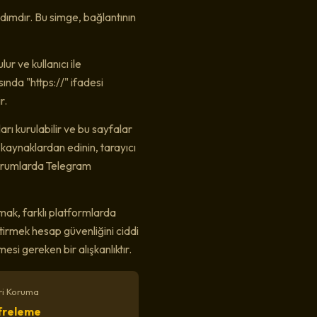
dımdır. Bu simge, bağlantının
ur ve kullanıcı ile
sında "https://" ifadesi
r.
ları kurulabilir ve bu sayfalar
 kaynaklardan edinin, tarayıcı
 durumlarda Telegram
nmak, farklı platformlarda
tirmek hesap güvenliğini ciddi
esi gereken bir alışkanlıktır.
ri Koruma
ifreleme