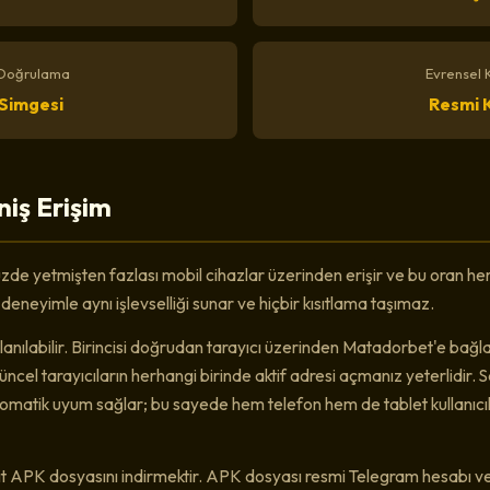
Doğrulama
Evrensel 
 Simgesi
Resmi 
iş Erişim
yüzde yetmişten fazlası mobil cihazlar üzerinden erişir ve bu ora
eneyimle aynı işlevselliği sunar ve hiçbir kısıtlama taşımaz.
kullanılabilir. Birincisi doğrudan tarayıcı üzerinden Matadorbet'e ba
ncel tarayıcıların herhangi birinde aktif adresi açmanız yeterlidir.
tomatik uyum sağlar; bu sayede hem telefon hem de tablet kullanıcı
it APK dosyasını indirmektir. APK dosyası resmi Telegram hesabı v