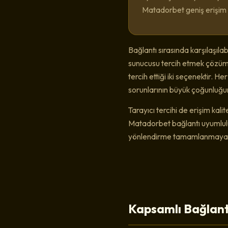
Matadorbet geniş erişim li
Bağlantı sırasında karşılaşıl
sunucusu tercih etmek çözüm o
tercih ettiği iki seçenektir. 
sorunlarının büyük çoğunluğun
Tarayıcı tercihi de erişim kal
Matadorbet bağlantı uyumluluğu
yönlendirme tamamlanmayabili
Kapsamlı Bağlantı