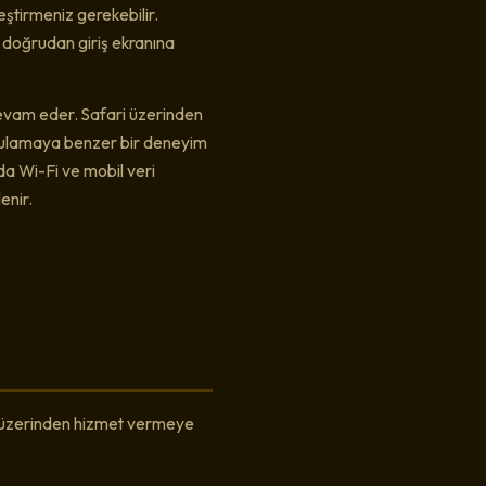
leştirmeniz gerekebilir.
doğrudan giriş ekranına
devam eder. Safari üzerinden
uygulamaya benzer bir deneyim
da Wi-Fi ve mobil veri
enir.
n üzerinden hizmet vermeye