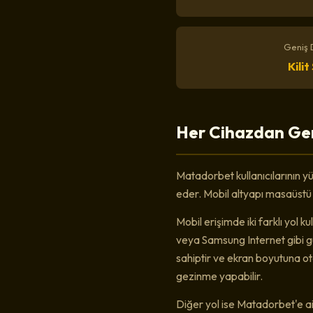
Geniş 
Kilit
Her Cihazdan Gen
Matadorbet kullanıcılarının 
eder. Mobil altyapı masaüstü d
Mobil erişimde iki farklı yol 
veya Samsung Internet gibi gü
sahiptir ve ekran boyutuna o
gezinme yapabilir.
Diğer yol ise Matadorbet'e a