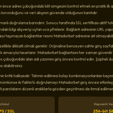
nce adres çubuğundaki kilit simgesini kontrol etmek en pratik ilk a
n korunduğunu ve veri akışının güvende olduğunun kanıtıdır.
manlı doğrulama barındırır. Sunucu tarafında SSL sertifikası aktif tutul
aki bilgi alışverişi uçtan uca şifrelenir. Bağlantı adresinin URL yapı
deyi taşımayan bağlantılar resmi Matadorbet adresine ait olmayabili
özellikle dikkatli olmak gerekir. Orijinaline benzeyen sahte giriş sayfa
rmek amacıyla tasarlanır. Matadorbet bağlantısını her zaman güvenilir
dres çubuğundaki alan adı yazımını giriş öncesi kontrol edin. Şüpheli
 alabilirsiniz.
inin kritik halkasıdır. Tahmin edilmesi kolay kombinasyonlardan kaçı
 mümkünse iki faktörlü doğrulamayı Matadorbet giriş öncesi etkinleş
tlı parolaların düzenli aralıklarla gözden geçirilmesi de ihmal edilmem
otokol
Kapsamlı Ve
S / SSL
256-bit Ş