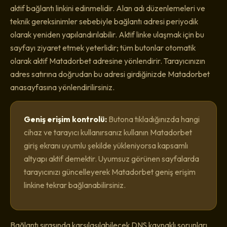
aktif bağlantı linkini edinmelidir. Alan adı düzenlemeleri ve
teknik gereksinimler sebebiyle bağlantı adresi periyodik
olarak yeniden yapılandırılabilir. Aktif linke ulaşmak için bu
sayfayı ziyaret etmek yeterlidir; tüm butonlar otomatik
olarak aktif Matadorbet adresine yönlendirir. Tarayıcınızın
adres satırına doğrudan bu adresi girdiğinizde Matadorbet
anasayfasına yönlendirilirsiniz.
Geniş erişim kontrolü:
Butona tıkladığınızda hangi
cihaz ve tarayıcı kullanırsanız kullanın Matadorbet
giriş ekranı uyumlu şekilde yükleniyorsa kapsamlı
altyapı aktif demektir. Uyumsuz görünen sayfalarda
tarayıcınızı güncelleyerek Matadorbet geniş erişim
linkine tekrar bağlanabilirsiniz.
Bağlantı sırasında karşılaşılabilecek DNS kaynaklı sorunları