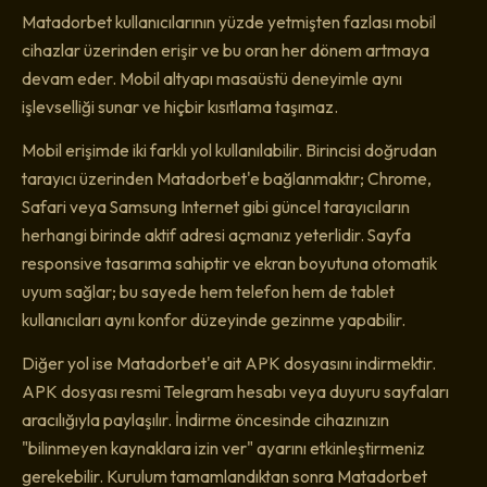
Matadorbet kullanıcılarının yüzde yetmişten fazlası mobil
cihazlar üzerinden erişir ve bu oran her dönem artmaya
devam eder. Mobil altyapı masaüstü deneyimle aynı
işlevselliği sunar ve hiçbir kısıtlama taşımaz.
Mobil erişimde iki farklı yol kullanılabilir. Birincisi doğrudan
tarayıcı üzerinden Matadorbet'e bağlanmaktır; Chrome,
Safari veya Samsung Internet gibi güncel tarayıcıların
herhangi birinde aktif adresi açmanız yeterlidir. Sayfa
responsive tasarıma sahiptir ve ekran boyutuna otomatik
uyum sağlar; bu sayede hem telefon hem de tablet
kullanıcıları aynı konfor düzeyinde gezinme yapabilir.
Diğer yol ise Matadorbet'e ait APK dosyasını indirmektir.
APK dosyası resmi Telegram hesabı veya duyuru sayfaları
aracılığıyla paylaşılır. İndirme öncesinde cihazınızın
"bilinmeyen kaynaklara izin ver" ayarını etkinleştirmeniz
gerekebilir. Kurulum tamamlandıktan sonra Matadorbet