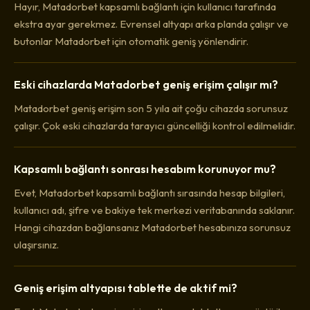
Hayır, Matadorbet kapsamlı bağlantı için kullanıcı tarafında
ekstra ayar gerekmez. Evrensel altyapı arka planda çalışır ve
butonlar Matadorbet için otomatik geniş yönlendirir.
Eski cihazlarda Matadorbet geniş erişim çalışır mı?
Matadorbet geniş erişim son 5 yıla ait çoğu cihazda sorunsuz
çalışır. Çok eski cihazlarda tarayıcı güncelliği kontrol edilmelidir.
Kapsamlı bağlantı sonrası hesabım korunuyor mu?
Evet, Matadorbet kapsamlı bağlantı sırasında hesap bilgileri,
kullanıcı adı, şifre ve bakiye tek merkezi veritabanında saklanır.
Hangi cihazdan bağlansanız Matadorbet hesabınıza sorunsuz
ulaşırsınız.
Geniş erişim altyapısı tablette de aktif mi?