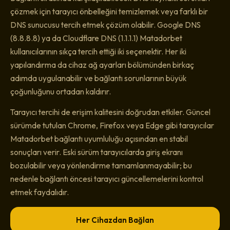
çözmek için tarayıcı önbelleğini temizlemek veya farklı bir
DNS sunucusu tercih etmek çözüm olabilir. Google DNS
(8.8.8.8) ya da Cloudflare DNS (1.1.1.1) Matadorbet
kullanıcılarının sıkça tercih ettiği iki seçenektir. Her iki
yapılandırma da cihaz ağ ayarları bölümünden birkaç
adımda uygulanabilir ve bağlantı sorunlarının büyük
çoğunluğunu ortadan kaldırır.
Tarayıcı tercihi de erişim kalitesini doğrudan etkiler. Güncel
sürümde tutulan Chrome, Firefox veya Edge gibi tarayıcılar
Matadorbet bağlantı uyumluluğu açısından en stabil
sonuçları verir. Eski sürüm tarayıcılarda giriş ekranı
bozulabilir veya yönlendirme tamamlanmayabilir; bu
nedenle bağlantı öncesi tarayıcı güncellemelerini kontrol
etmek faydalıdır.
Her Cihazdan Bağlan