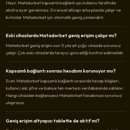
Hayır, Matadorbet kapsamlı bağlantı için kullanıcı tarafında
ekstra ayar gerekmez. Evrensel altyapı arka planda çalışır ve
butonlar Matadorbet için otomatik geniş yönlendirir.
Eski cihazlarda Matadorbet geniş erişim çalışır mı?
Matadorbet geniş erişim son 5 yıla ait çoğu cihazda sorunsuz
çalışır. Çok eski cihazlarda tarayıcı güncelliği kontrol edilmelidir.
Kapsamlı bağlantı sonrası hesabım korunuyor mu?
Evet, Matadorbet kapsamlı bağlantı sırasında hesap bilgileri,
kullanıcı adı, şifre ve bakiye tek merkezi veritabanında saklanır.
Hangi cihazdan bağlansanız Matadorbet hesabınıza sorunsuz
ulaşırsınız.
Geniş erişim altyapısı tablette de aktif mi?