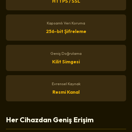
HTTPS / SSL
Kapsamlı Veri Koruma
256-bit Şifreleme
Geniş Doğrulama
Kilit Simgesi
Evrensel Kaynak
Resmi Kanal
Her Cihazdan Geniş Erişim