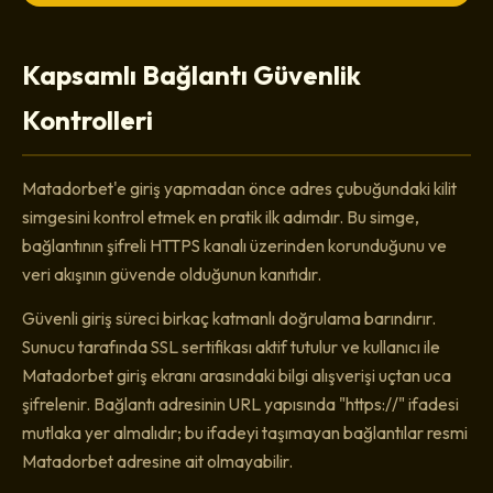
Kapsamlı Bağlantı Güvenlik
Kontrolleri
Matadorbet'e giriş yapmadan önce adres çubuğundaki kilit
simgesini kontrol etmek en pratik ilk adımdır. Bu simge,
bağlantının şifreli HTTPS kanalı üzerinden korunduğunu ve
veri akışının güvende olduğunun kanıtıdır.
Güvenli giriş süreci birkaç katmanlı doğrulama barındırır.
Sunucu tarafında SSL sertifikası aktif tutulur ve kullanıcı ile
Matadorbet giriş ekranı arasındaki bilgi alışverişi uçtan uca
şifrelenir. Bağlantı adresinin URL yapısında "https://" ifadesi
mutlaka yer almalıdır; bu ifadeyi taşımayan bağlantılar resmi
Matadorbet adresine ait olmayabilir.