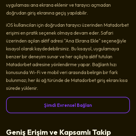
uygulaması ana ekrana eklenir ve tarayıcı açmadan
doğrudan giriş ekranına geçiş yapılabilir.
iOS kullanıcıları için doğrudan tarayıcı üzerinden Matadorbet
erişimi en pratik seçenek olmaya devam eder. Safari
üzerinden açılan aktif adresi "Ana Ekrana Ekle" seçeneğiyle
kısayol olarak kaydedebilirsiniz. Bu kısayol, uygulamaya
benzer bir deneyim sunar ve her açılışta aktif tutulan
Matadorbet adresine yönlendirme yapar. Bağlantı hızı
konusunda Wi-Fi ve mobil veri arasında belirgin bir fark
bulunmaz; her iki ağ türünde de Matadorbet giriş ekranı kısa
sürede yüklenir.
Şimdi Evrensel Bağlan
Geniş Erişim ve Kapsamlı Takip