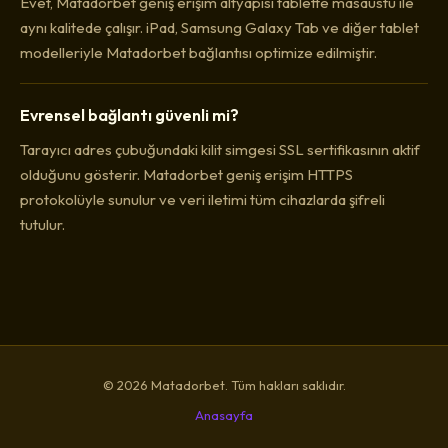
Evet, Matadorbet geniş erişim altyapısı tablette masaüstü ile
aynı kalitede çalışır. iPad, Samsung Galaxy Tab ve diğer tablet
modelleriyle Matadorbet bağlantısı optimize edilmiştir.
Evrensel bağlantı güvenli mi?
Tarayıcı adres çubuğundaki kilit simgesi SSL sertifikasının aktif
olduğunu gösterir. Matadorbet geniş erişim HTTPS
protokolüyle sunulur ve veri iletimi tüm cihazlarda şifreli
tutulur.
© 2026 Matadorbet. Tüm hakları saklıdır.
Anasayfa