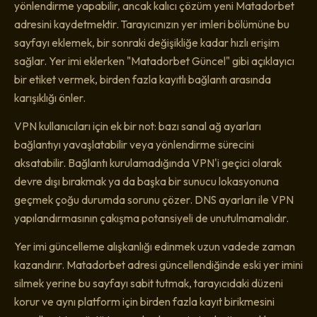
yönlendirme yapabilir, ancak kalıcı çözüm yeni Matadorbet
adresini kaydetmektir. Tarayıcınızın yer imleri bölümüne bu
sayfayı eklemek, bir sonraki değişikliğe kadar hızlı erişim
sağlar. Yer imi eklerken "Matadorbet Güncel" gibi açıklayıcı
bir etiket vermek, birden fazla kayıtlı bağlantı arasında
karışıklığı önler.
VPN kullanıcıları için ek bir not: bazı sanal ağ ayarları
bağlantıyı yavaşlatabilir veya yönlendirme sürecini
aksatabilir. Bağlantı kurulamadığında VPN'i geçici olarak
devre dışı bırakmak ya da başka bir sunucu lokasyonuna
geçmek çoğu durumda sorunu çözer. DNS ayarları ile VPN
yapılandırmasının çakışma potansiyeli de unutulmamalıdır.
Yer imi güncelleme alışkanlığı edinmek uzun vadede zaman
kazandırır. Matadorbet adresi güncellendiğinde eski yer imini
silmek yerine bu sayfayı sabit tutmak, tarayıcıdaki düzeni
korur ve aynı platform için birden fazla kayıt birikmesini