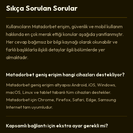
Sıkça Sorulan Sorular
Kullanıcıların Matadorbet erişim, güvenlik ve mobil kullanım
hakkında en çok merak ettiği konular aşağıda yanıtlanmıştır.
Her cevap bağımsız bir bilgi kaynağı olarak okunabilir ve
farklı başlıklarla ilişkili detaylar ilgili bölümlerde yer
almaktadır.
Matadorbet geniş erişim hangi cihazları destekliyor?
Matadorbet geniş erişim altyapısı Android, iOS, Windows,
macOS, Linux ve tablet tabanlı tüm cihazları destekler.
Matadorbet için Chrome, Firefox, Safari, Edge, Samsung
Internet tam uyumludur.
Kapsamlı bağlantı için ekstra ayar gerekli mi?