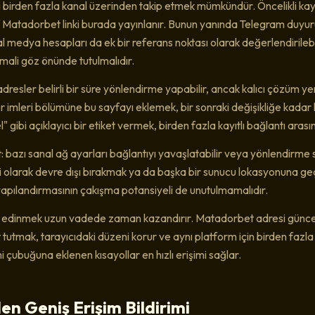
birden fazla kanal üzerinden takip etmek mümkündür. Öncelikli kay
 Matadorbet linki burada yayınlanır. Bunun yanında Telegram duyuru 
medya hesapları da ek bir referans noktası olarak değerlendirileb
mali göz önünde tutulmalıdır.
adresler belirli bir süre yönlendirme yapabilir, ancak kalıcı çözüm y
r imleri bölümüne bu sayfayı eklemek, bir sonraki değişikliğe kadar hı
ibi açıklayıcı bir etiket vermek, birden fazla kayıtlı bağlantı arasınd
ot: bazı sanal ağ ayarları bağlantıyı yavaşlatabilir veya yönlendirme s
i olarak devre dışı bırakmak ya da başka bir sunucu lokasyonuna
yapılandırmasının çakışma potansiyeli de unutulmamalıdır.
ğı edinmek uzun vadede zaman kazandırır. Matadorbet adresi güncell
 tutmak, tarayıcıdaki düzeni korur ve aynı platform için birden fazla 
 çubuğuna eklenen kısayollar en hızlı erişimi sağlar.
n Geniş Erişim Bildirimi