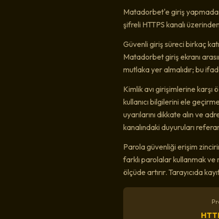
Matadorbet'e giriş yapmadan ö
şifreli HTTPS kanalı üzerinde
Güvenli giriş süreci birkaç kat
Matadorbet giriş ekranı arasınd
mutlaka yer almalıdır; bu ifa
Kimlik avı girişimlerine karşı 
kullanıcı bilgilerini ele geçi
uyarılarını dikkate alın ve a
kanalındaki duyuruları referans
Parola güvenliği erişim zincir
farklı parolalar kullanmak ve
ölçüde artırır. Tarayıcıda kayı
Pr
HTTP