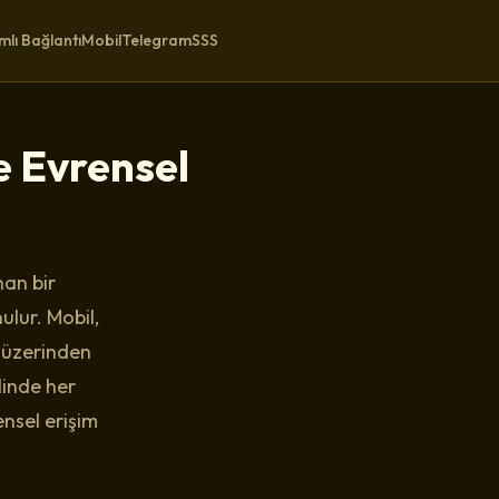
lı Bağlantı
Mobil
Telegram
SSS
e Evrensel
nan bir
ulur. Mobil,
 üzerinden
linde her
nsel erişim