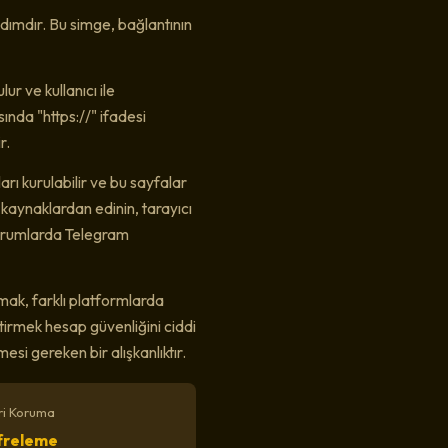
dımdır. Bu simge, bağlantının
ur ve kullanıcı ile
sında "https://" ifadesi
r.
ları kurulabilir ve bu sayfalar
 kaynaklardan edinin, tarayıcı
 durumlarda Telegram
nmak, farklı platformlarda
tirmek hesap güvenliğini ciddi
esi gereken bir alışkanlıktır.
ri Koruma
ifreleme