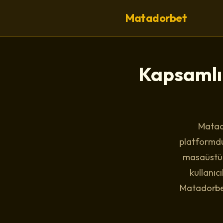
Matadorbet
Kapsaml
Matado
platformdur
masaüstü,
kullanıc
Matadorbet