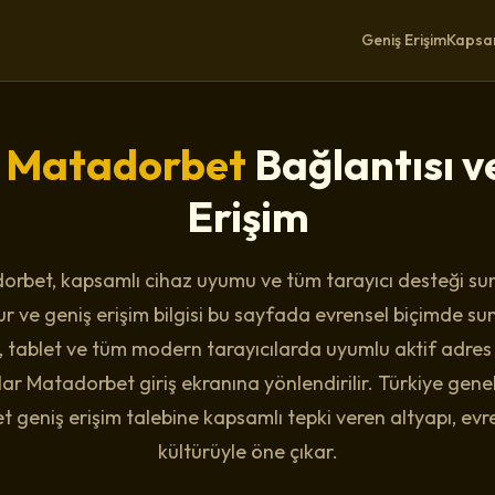
Geniş Erişim
Kapsam
ı
Matadorbet
Bağlantısı v
Erişim
rbet, kapsamlı cihaz uyumu ve tüm tarayıcı desteği su
 ve geniş erişim bilgisi bu sayfada evrensel biçimde sun
 tablet ve tüm modern tarayıcılarda uyumlu aktif adres
ılar Matadorbet giriş ekranına yönlendirilir. Türkiye gene
 geniş erişim talebine kapsamlı tepki veren altyapı, evre
kültürüyle öne çıkar.