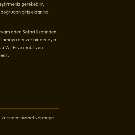
leştirmeniz gerekebilir.
doğrudan giriş ekranına
devam eder. Safari üzerinden
uygulamaya benzer bir deneyim
da Wi-Fi ve mobil veri
enir.
n üzerinden hizmet vermeye