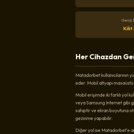
Geniş 
Kilit
Her Cihazdan Gen
Matadorbet kullanıcılarının 
eder. Mobil altyapı masaüstü d
Mobil erişimde iki farklı yol 
veya Samsung Internet gibi gü
sahiptir ve ekran boyutuna o
gezinme yapabilir.
Diğer yol ise Matadorbet'e a