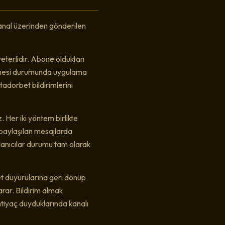
kanal üzerinden gönderilen
yeterlidir. Abone olduktan
cikmesi durumunda uygulama
tadorbet bildirimlerini
. Her iki yöntem birlikte
 paylaşılan mesajlarda
llanıcılar durumu tam olarak
t duyurularına geri dönüp
arar. Bildirim almak
ihtiyaç duyduklarında kanalı