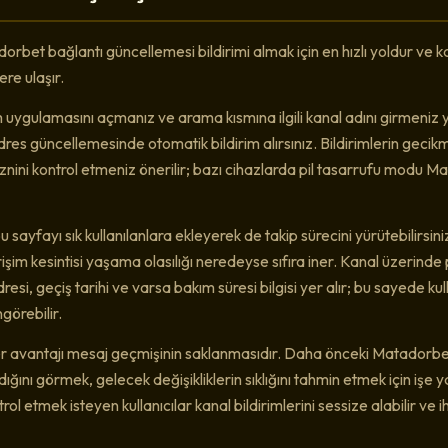
rbet bağlantı güncellemesi bildirimi almak için en hızlı yoldur ve 
re ulaşır.
 uygulamasını açmanız ve arama kısmına ilgili kanal adını girmeniz 
res güncellemesinde otomatik bildirim alırsınız. Bildirimlerin ge
iznini kontrol etmeniz önerilir; bazı cihazlarda pil tasarrufu modu Ma
ayfayı sık kullanılanlara ekleyerek de takip sürecini yürütebilirsiniz
işim kesintisi yaşama olasılığı neredeyse sıfıra iner. Kanal üzerinde
esi, geçiş tarihi ve varsa bakım süresi bilgisi yer alır; bu sayede ku
görebilir.
ğer avantajı mesaj geçmişinin saklanmasıdır. Daha önceki Matadorbe
ığını görmek, gelecek değişikliklerin sıklığını tahmin etmek için işe y
ol etmek isteyen kullanıcılar kanal bildirimlerini sessize alabilir ve 