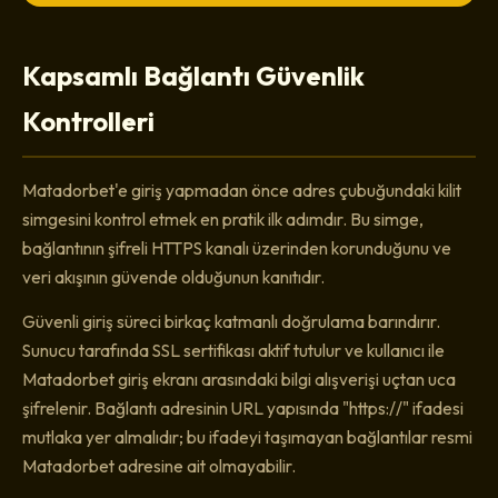
Kapsamlı Bağlantı Güvenlik
Kontrolleri
Matadorbet'e giriş yapmadan önce adres çubuğundaki kilit
simgesini kontrol etmek en pratik ilk adımdır. Bu simge,
bağlantının şifreli HTTPS kanalı üzerinden korunduğunu ve
veri akışının güvende olduğunun kanıtıdır.
Güvenli giriş süreci birkaç katmanlı doğrulama barındırır.
Sunucu tarafında SSL sertifikası aktif tutulur ve kullanıcı ile
Matadorbet giriş ekranı arasındaki bilgi alışverişi uçtan uca
şifrelenir. Bağlantı adresinin URL yapısında "https://" ifadesi
mutlaka yer almalıdır; bu ifadeyi taşımayan bağlantılar resmi
Matadorbet adresine ait olmayabilir.