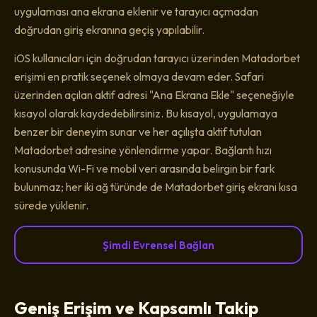
uygulaması ana ekrana eklenir ve tarayıcı açmadan
doğrudan giriş ekranına geçiş yapılabilir.
iOS kullanıcıları için doğrudan tarayıcı üzerinden Matadorbet
erişimi en pratik seçenek olmaya devam eder. Safari
üzerinden açılan aktif adresi "Ana Ekrana Ekle" seçeneğiyle
kısayol olarak kaydedebilirsiniz. Bu kısayol, uygulamaya
benzer bir deneyim sunar ve her açılışta aktif tutulan
Matadorbet adresine yönlendirme yapar. Bağlantı hızı
konusunda Wi-Fi ve mobil veri arasında belirgin bir fark
bulunmaz; her iki ağ türünde de Matadorbet giriş ekranı kısa
sürede yüklenir.
Şimdi Evrensel Bağlan
Geniş Erişim ve Kapsamlı Takip