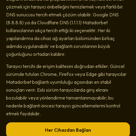
çözmek için tarayıcı önbelleğini temizlemek veya farklı bir
DNS sunucusu tercih etmek çözüm olabilir. Google DNS
(8.8.8.8) ya da Cloudflare DNS (1.1.1.1) Matadorbet
kullanıcılarının sıkça tercih ettiği iki seçenektir. Her iki
yapılandırma da cihaz ağ ayarları bölümünden birkaç
adımda uygulanabilir ve bağlantı sorunlarının büyük
çoğunluğunu ortadan kaldırır.
Tarayıcı tercihi de erişim kalitesini doğrudan etkiler. Güncel
sürümde tutulan Chrome, Firefox veya Edge gibi tarayıcılar
Matadorbet bağlantı uyumluluğu açısından en stabil
sonuçları verir. Eski sürüm tarayıcılarda giriş ekranı
bozulabilir veya yönlendirme tamamlanmayabilir; bu
nedenle bağlantı öncesi tarayıcı güncellemelerini kontrol
etmek faydalıdır.
Her Cihazdan Bağlan