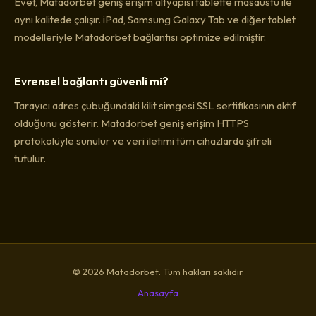
Evet, Matadorbet geniş erişim altyapısı tablette masaüstü ile
aynı kalitede çalışır. iPad, Samsung Galaxy Tab ve diğer tablet
modelleriyle Matadorbet bağlantısı optimize edilmiştir.
Evrensel bağlantı güvenli mi?
Tarayıcı adres çubuğundaki kilit simgesi SSL sertifikasının aktif
olduğunu gösterir. Matadorbet geniş erişim HTTPS
protokolüyle sunulur ve veri iletimi tüm cihazlarda şifreli
tutulur.
© 2026 Matadorbet. Tüm hakları saklıdır.
Anasayfa