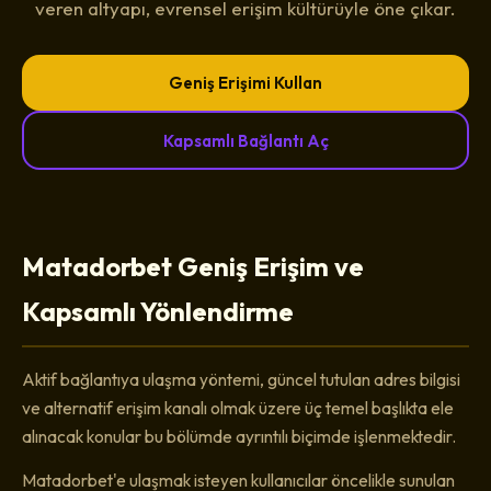
veren altyapı, evrensel erişim kültürüyle öne çıkar.
Geniş Erişimi Kullan
Kapsamlı Bağlantı Aç
Matadorbet Geniş Erişim ve
Kapsamlı Yönlendirme
Aktif bağlantıya ulaşma yöntemi, güncel tutulan adres bilgisi
ve alternatif erişim kanalı olmak üzere üç temel başlıkta ele
alınacak konular bu bölümde ayrıntılı biçimde işlenmektedir.
Matadorbet'e ulaşmak isteyen kullanıcılar öncelikle sunulan