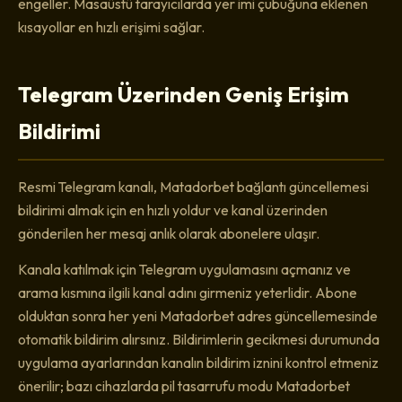
engeller. Masaüstü tarayıcılarda yer imi çubuğuna eklenen
kısayollar en hızlı erişimi sağlar.
Telegram Üzerinden Geniş Erişim
Bildirimi
Resmi Telegram kanalı, Matadorbet bağlantı güncellemesi
bildirimi almak için en hızlı yoldur ve kanal üzerinden
gönderilen her mesaj anlık olarak abonelere ulaşır.
Kanala katılmak için Telegram uygulamasını açmanız ve
arama kısmına ilgili kanal adını girmeniz yeterlidir. Abone
olduktan sonra her yeni Matadorbet adres güncellemesinde
otomatik bildirim alırsınız. Bildirimlerin gecikmesi durumunda
uygulama ayarlarından kanalın bildirim iznini kontrol etmeniz
önerilir; bazı cihazlarda pil tasarrufu modu Matadorbet