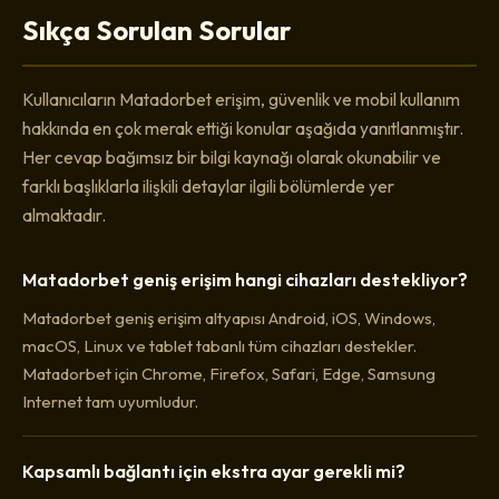
Sıkça Sorulan Sorular
Kullanıcıların Matadorbet erişim, güvenlik ve mobil kullanım
hakkında en çok merak ettiği konular aşağıda yanıtlanmıştır.
Her cevap bağımsız bir bilgi kaynağı olarak okunabilir ve
farklı başlıklarla ilişkili detaylar ilgili bölümlerde yer
almaktadır.
Matadorbet geniş erişim hangi cihazları destekliyor?
Matadorbet geniş erişim altyapısı Android, iOS, Windows,
macOS, Linux ve tablet tabanlı tüm cihazları destekler.
Matadorbet için Chrome, Firefox, Safari, Edge, Samsung
Internet tam uyumludur.
Kapsamlı bağlantı için ekstra ayar gerekli mi?