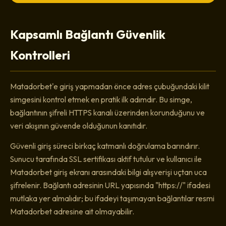
Kapsamlı Bağlantı Güvenlik
Kontrolleri
Matadorbet'e giriş yapmadan önce adres çubuğundaki kilit
simgesini kontrol etmek en pratik ilk adımdır. Bu simge,
bağlantının şifreli HTTPS kanalı üzerinden korunduğunu ve
veri akışının güvende olduğunun kanıtıdır.
Güvenli giriş süreci birkaç katmanlı doğrulama barındırır.
Sunucu tarafında SSL sertifikası aktif tutulur ve kullanıcı ile
Matadorbet giriş ekranı arasındaki bilgi alışverişi uçtan uca
şifrelenir. Bağlantı adresinin URL yapısında "https://" ifadesi
mutlaka yer almalıdır; bu ifadeyi taşımayan bağlantılar resmi
Matadorbet adresine ait olmayabilir.