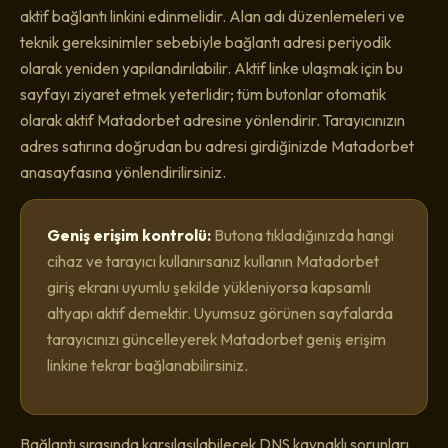
aktif bağlantı linkini edinmelidir. Alan adı düzenlemeleri ve
teknik gereksinimler sebebiyle bağlantı adresi periyodik
olarak yeniden yapılandırılabilir. Aktif linke ulaşmak için bu
sayfayı ziyaret etmek yeterlidir; tüm butonlar otomatik
olarak aktif Matadorbet adresine yönlendirir. Tarayıcınızın
adres satırına doğrudan bu adresi girdiğinizde Matadorbet
anasayfasına yönlendirilirsiniz.
Geniş erişim kontrolü:
Butona tıkladığınızda hangi
cihaz ve tarayıcı kullanırsanız kullanın Matadorbet
giriş ekranı uyumlu şekilde yükleniyorsa kapsamlı
altyapı aktif demektir. Uyumsuz görünen sayfalarda
tarayıcınızı güncelleyerek Matadorbet geniş erişim
linkine tekrar bağlanabilirsiniz.
Bağlantı sırasında karşılaşılabilecek DNS kaynaklı sorunları