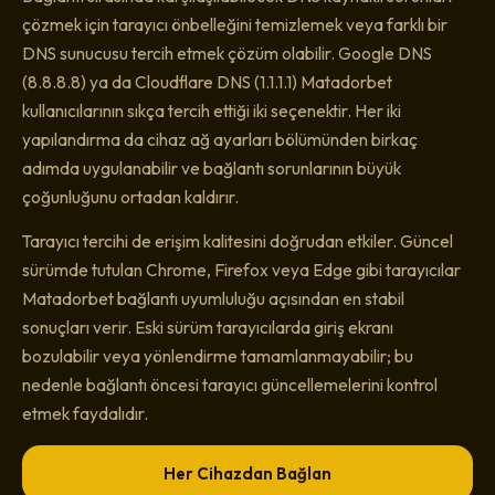
çözmek için tarayıcı önbelleğini temizlemek veya farklı bir
DNS sunucusu tercih etmek çözüm olabilir. Google DNS
(8.8.8.8) ya da Cloudflare DNS (1.1.1.1) Matadorbet
kullanıcılarının sıkça tercih ettiği iki seçenektir. Her iki
yapılandırma da cihaz ağ ayarları bölümünden birkaç
adımda uygulanabilir ve bağlantı sorunlarının büyük
çoğunluğunu ortadan kaldırır.
Tarayıcı tercihi de erişim kalitesini doğrudan etkiler. Güncel
sürümde tutulan Chrome, Firefox veya Edge gibi tarayıcılar
Matadorbet bağlantı uyumluluğu açısından en stabil
sonuçları verir. Eski sürüm tarayıcılarda giriş ekranı
bozulabilir veya yönlendirme tamamlanmayabilir; bu
nedenle bağlantı öncesi tarayıcı güncellemelerini kontrol
etmek faydalıdır.
Her Cihazdan Bağlan