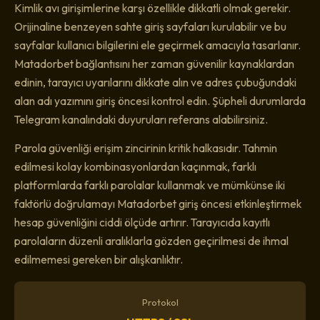
Kimlik avı girişimlerine karşı özellikle dikkatli olmak gerekir.
Orijinaline benzeyen sahte giriş sayfaları kurulabilir ve bu
sayfalar kullanıcı bilgilerini ele geçirmek amacıyla tasarlanır.
Matadorbet bağlantısını her zaman güvenilir kaynaklardan
edinin, tarayıcı uyarılarını dikkate alın ve adres çubuğundaki
alan adı yazımını giriş öncesi kontrol edin. Şüpheli durumlarda
Telegram kanalındaki duyuruları referans alabilirsiniz.
Parola güvenliği erişim zincirinin kritik halkasıdır. Tahmin
edilmesi kolay kombinasyonlardan kaçınmak, farklı
platformlarda farklı parolalar kullanmak ve mümkünse iki
faktörlü doğrulamayı Matadorbet giriş öncesi etkinleştirmek
hesap güvenliğini ciddi ölçüde artırır. Tarayıcıda kayıtlı
parolaların düzenli aralıklarla gözden geçirilmesi de ihmal
edilmemesi gereken bir alışkanlıktır.
Protokol