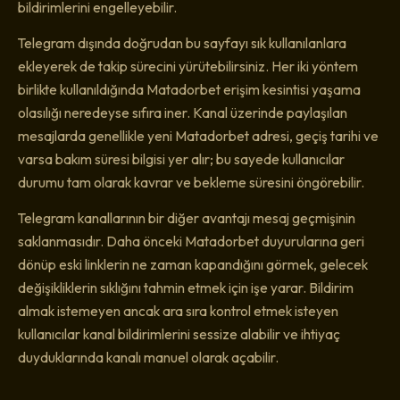
bildirimlerini engelleyebilir.
Telegram dışında doğrudan bu sayfayı sık kullanılanlara
ekleyerek de takip sürecini yürütebilirsiniz. Her iki yöntem
birlikte kullanıldığında Matadorbet erişim kesintisi yaşama
olasılığı neredeyse sıfıra iner. Kanal üzerinde paylaşılan
mesajlarda genellikle yeni Matadorbet adresi, geçiş tarihi ve
varsa bakım süresi bilgisi yer alır; bu sayede kullanıcılar
durumu tam olarak kavrar ve bekleme süresini öngörebilir.
Telegram kanallarının bir diğer avantajı mesaj geçmişinin
saklanmasıdır. Daha önceki Matadorbet duyurularına geri
dönüp eski linklerin ne zaman kapandığını görmek, gelecek
değişikliklerin sıklığını tahmin etmek için işe yarar. Bildirim
almak istemeyen ancak ara sıra kontrol etmek isteyen
kullanıcılar kanal bildirimlerini sessize alabilir ve ihtiyaç
duyduklarında kanalı manuel olarak açabilir.