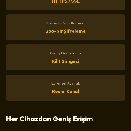
HTTPS / SSL
Kapsamlı Veri Koruma
256-bit Şifreleme
Geniş Doğrulama
Kilit Simgesi
Evrensel Kaynak
Resmi Kanal
Her Cihazdan Geniş Erişim