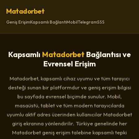
Matadorbet
Geniş Erişim
Kapsamlı Bağlantı
Mobil
Telegram
SSS
Kapsamlı
Matadorbet
Bağlantısı ve
Evrensel Erişim
Matadorbet, kapsamlı cihaz uyumu ve tüm tarayıcı
desteği sunan bir platformdur ve geniş erişim bilgisi
bu sayfada evrensel biçimde sunulur. Mobil,
masaüstü, tablet ve tüm modern tarayıcılarda
uyumlu aktif adres üzerinden kullanıcılar Matadorbet
giriş ekranına yönlendirilir. Türkiye genelinde her
Matadorbet geniş erişim talebine kapsamlı tepki