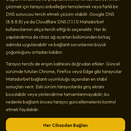
çözmek için tarayıcı önbelleğini temizlemek veya farklı bir
DNS sunucusu tercih etmek çözüm olabilir. Google DNS
(8.8.8.8) ya da Cloudflare DNS (1.1.1.1) Matadorbet
kullanıcılarının sıkça tercih ettiği iki seçenektir. Her iki
yapılandırma da cihaz ağ ayarları bölümünden birkaç
adımda uygulanabilir ve bağlantı sorunlarının büyük
çoğunluğunu ortadan kaldırır.
Tarayıcı tercihi de erişim kalitesini doğrudan etkiler. Güncel
sürümde tutulan Chrome, Firefox veya Edge gibi tarayıcılar
Matadorbet bağlantı uyumluluğu açısından en stabil
sonuçları verir. Eski sürüm tarayıcılarda giriş ekranı
bozulabilir veya yönlendirme tamamlanmayabilir; bu
nedenle bağlantı öncesi tarayıcı güncellemelerini kontrol
etmek faydalıdır.
Her Cihazdan Bağlan