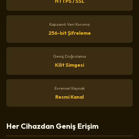
HTTPS / SSL
Kapsamlı Veri Koruma
256-bit Şifreleme
Geniş Doğrulama
Kilit Simgesi
Evrensel Kaynak
Resmi Kanal
Her Cihazdan Geniş Erişim