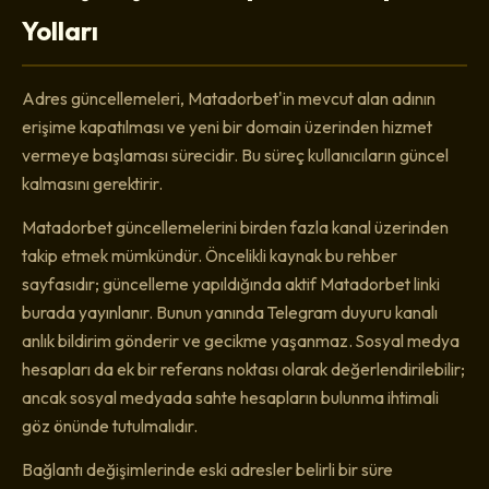
Yolları
Adres güncellemeleri, Matadorbet'in mevcut alan adının
erişime kapatılması ve yeni bir domain üzerinden hizmet
vermeye başlaması sürecidir. Bu süreç kullanıcıların güncel
kalmasını gerektirir.
Matadorbet güncellemelerini birden fazla kanal üzerinden
takip etmek mümkündür. Öncelikli kaynak bu rehber
sayfasıdır; güncelleme yapıldığında aktif Matadorbet linki
burada yayınlanır. Bunun yanında Telegram duyuru kanalı
anlık bildirim gönderir ve gecikme yaşanmaz. Sosyal medya
hesapları da ek bir referans noktası olarak değerlendirilebilir;
ancak sosyal medyada sahte hesapların bulunma ihtimali
göz önünde tutulmalıdır.
Bağlantı değişimlerinde eski adresler belirli bir süre