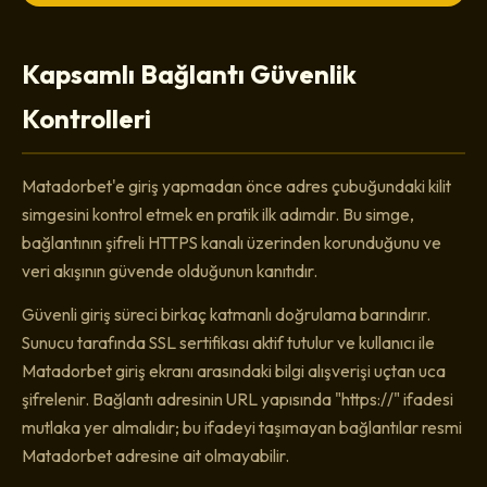
Kapsamlı Bağlantı Güvenlik
Kontrolleri
Matadorbet'e giriş yapmadan önce adres çubuğundaki kilit
simgesini kontrol etmek en pratik ilk adımdır. Bu simge,
bağlantının şifreli HTTPS kanalı üzerinden korunduğunu ve
veri akışının güvende olduğunun kanıtıdır.
Güvenli giriş süreci birkaç katmanlı doğrulama barındırır.
Sunucu tarafında SSL sertifikası aktif tutulur ve kullanıcı ile
Matadorbet giriş ekranı arasındaki bilgi alışverişi uçtan uca
şifrelenir. Bağlantı adresinin URL yapısında "https://" ifadesi
mutlaka yer almalıdır; bu ifadeyi taşımayan bağlantılar resmi
Matadorbet adresine ait olmayabilir.