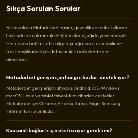
Sıkça Sorulan Sorular
Kullanıcıların Matadorbet erişim, güvenlik ve mobil kullanım
hakkında en çok merak ettiği konular aşağıda yanıtlanmıştır.
Her cevap bağımsız bir bilgi kaynağı olarak okunabilir ve
farklı başlıklarla ilişkili detaylar ilgili bölümlerde yer
almaktadır.
Matadorbet geniş erişim hangi cihazları destekliyor?
Matadorbet geniş erişim altyapısı Android, iOS, Windows,
macOS, Linux ve tablet tabanlı tüm cihazları destekler.
Matadorbet için Chrome, Firefox, Safari, Edge, Samsung
Internet tam uyumludur.
Kapsamlı bağlantı için ekstra ayar gerekli mi?