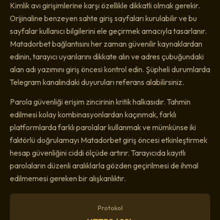
Kimlik avı girişimlerine karşı özellikle dikkatli olmak gerekir.
Orijinaline benzeyen sahte giriş sayfaları kurulabilir ve bu
sayfalar kullanıcı bilgilerini ele geçirmek amacıyla tasarlanır.
Matadorbet bağlantısını her zaman güvenilir kaynaklardan
edinin, tarayıcı uyarılarını dikkate alın ve adres çubuğundaki
alan adı yazımını giriş öncesi kontrol edin. Şüpheli durumlarda
Telegram kanalındaki duyuruları referans alabilirsiniz.
Parola güvenliği erişim zincirinin kritik halkasıdır. Tahmin
edilmesi kolay kombinasyonlardan kaçınmak, farklı
platformlarda farklı parolalar kullanmak ve mümkünse iki
faktörlü doğrulamayı Matadorbet giriş öncesi etkinleştirmek
hesap güvenliğini ciddi ölçüde artırır. Tarayıcıda kayıtlı
parolaların düzenli aralıklarla gözden geçirilmesi de ihmal
edilmemesi gereken bir alışkanlıktır.
Protokol