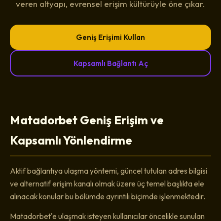
veren altyapı, evrensel erişim kültürüyle öne çıkar.
Geniş Erişimi Kullan
Kapsamlı Bağlantı Aç
Matadorbet Geniş Erişim ve
Kapsamlı Yönlendirme
Aktif bağlantıya ulaşma yöntemi, güncel tutulan adres bilgisi
ve alternatif erişim kanalı olmak üzere üç temel başlıkta ele
alınacak konular bu bölümde ayrıntılı biçimde işlenmektedir.
Matadorbet'e ulaşmak isteyen kullanıcılar öncelikle sunulan