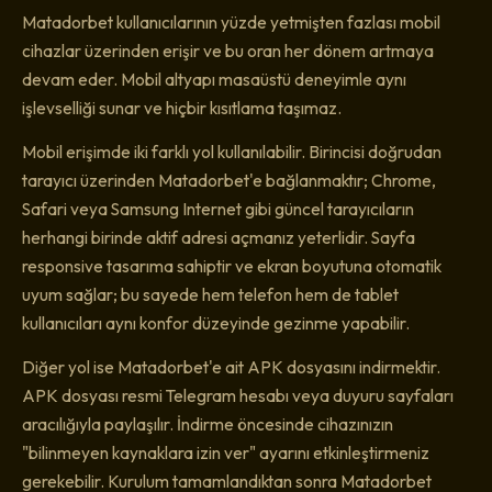
Matadorbet kullanıcılarının yüzde yetmişten fazlası mobil
cihazlar üzerinden erişir ve bu oran her dönem artmaya
devam eder. Mobil altyapı masaüstü deneyimle aynı
işlevselliği sunar ve hiçbir kısıtlama taşımaz.
Mobil erişimde iki farklı yol kullanılabilir. Birincisi doğrudan
tarayıcı üzerinden Matadorbet'e bağlanmaktır; Chrome,
Safari veya Samsung Internet gibi güncel tarayıcıların
herhangi birinde aktif adresi açmanız yeterlidir. Sayfa
responsive tasarıma sahiptir ve ekran boyutuna otomatik
uyum sağlar; bu sayede hem telefon hem de tablet
kullanıcıları aynı konfor düzeyinde gezinme yapabilir.
Diğer yol ise Matadorbet'e ait APK dosyasını indirmektir.
APK dosyası resmi Telegram hesabı veya duyuru sayfaları
aracılığıyla paylaşılır. İndirme öncesinde cihazınızın
"bilinmeyen kaynaklara izin ver" ayarını etkinleştirmeniz
gerekebilir. Kurulum tamamlandıktan sonra Matadorbet