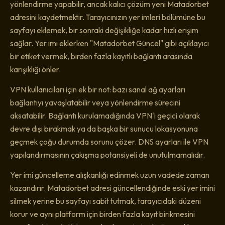
yönlendirme yapabilir, ancak kalıcı çözüm yeni Matadorbet
adresini kaydetmektir. Tarayıcınızın yer imleri bölümüne bu
sayfayı eklemek, bir sonraki değişikliğe kadar hızlı erişim
sağlar. Yer imi eklerken "Matadorbet Güncel" gibi açıklayıcı
bir etiket vermek, birden fazla kayıtlı bağlantı arasında
karışıklığı önler.
VPN kullanıcıları için ek bir not: bazı sanal ağ ayarları
bağlantıyı yavaşlatabilir veya yönlendirme sürecini
aksatabilir. Bağlantı kurulamadığında VPN'i geçici olarak
devre dışı bırakmak ya da başka bir sunucu lokasyonuna
geçmek çoğu durumda sorunu çözer. DNS ayarları ile VPN
yapılandırmasının çakışma potansiyeli de unutulmamalıdır.
Yer imi güncelleme alışkanlığı edinmek uzun vadede zaman
kazandırır. Matadorbet adresi güncellendiğinde eski yer imini
silmek yerine bu sayfayı sabit tutmak, tarayıcıdaki düzeni
korur ve aynı platform için birden fazla kayıt birikmesini