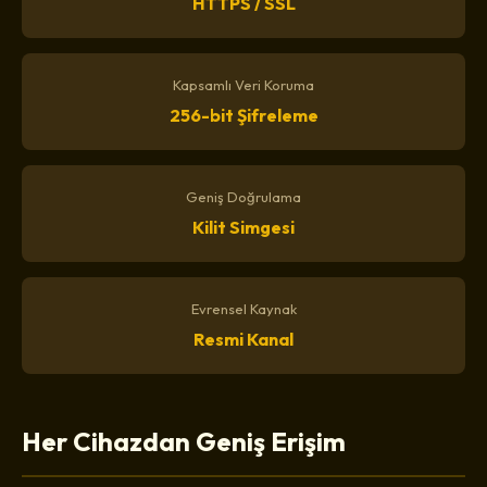
HTTPS / SSL
Kapsamlı Veri Koruma
256-bit Şifreleme
Geniş Doğrulama
Kilit Simgesi
Evrensel Kaynak
Resmi Kanal
Her Cihazdan Geniş Erişim