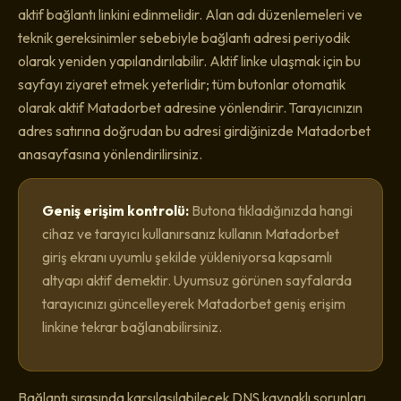
aktif bağlantı linkini edinmelidir. Alan adı düzenlemeleri ve
teknik gereksinimler sebebiyle bağlantı adresi periyodik
olarak yeniden yapılandırılabilir. Aktif linke ulaşmak için bu
sayfayı ziyaret etmek yeterlidir; tüm butonlar otomatik
olarak aktif Matadorbet adresine yönlendirir. Tarayıcınızın
adres satırına doğrudan bu adresi girdiğinizde Matadorbet
anasayfasına yönlendirilirsiniz.
Geniş erişim kontrolü:
Butona tıkladığınızda hangi
cihaz ve tarayıcı kullanırsanız kullanın Matadorbet
giriş ekranı uyumlu şekilde yükleniyorsa kapsamlı
altyapı aktif demektir. Uyumsuz görünen sayfalarda
tarayıcınızı güncelleyerek Matadorbet geniş erişim
linkine tekrar bağlanabilirsiniz.
Bağlantı sırasında karşılaşılabilecek DNS kaynaklı sorunları