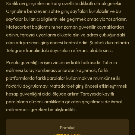
Kimlik avı girişimlerine karşı özellikle dikkatli olmak gerekir.
Orijinaline benzeyen sahte giriş sayfaları kurulabilir ve bu
sayfalar kullanıcı bilgilerini ele geçirmek amacıyla tasarlanır.
Matadorbet bağlantısını her zaman güvenilir kaynaklardan
edinin, tarayıcı uyarılarını dikkate alın ve adres çubuğundaki
alan adı yazımını giriş öncesi kontrol edin. Şüpheli durumlarda
Telegram kanalındaki duyuruları referans alabilirsiniz.
Parola güvenliği erişim zincirinin kritik halkasıdır. Tahmin
edilmesi kolay kombinasyonlardan kaçınmak, farklı
platformlarda farklı parolalar kullanmak ve mümkünse iki
faktörlü doğrulamayı Matadorbet giriş öncesi etkinleştirmek
hesap güvenliğini ciddi ölçüde artırır. Tarayıcıda kayıtlı
parolaların düzenli aralıklarla gözden geçirilmesi de ihmal
edilmemesi gereken bir alışkanlıktır.
Protokol