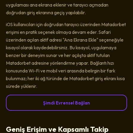
uygulaması ana ekrana eklenir ve tarayıcı açmadan
doğrudan giriş ekranına geçiş yapılabilir.
iOS kullanıcıları için doğrudan tarayıcı üzerinden Matadorbet
erişimi en pratik seçenek olmaya devam eder. Safari
üzerinden açılan aktif adresi "Ana Ekrana Ekle" seçeneğiyle
kısayol olarak kaydedebilirsiniz. Bu kısayol, uygulamaya
benzer bir deneyim sunar ve her açılışta aktif tutulan
Matadorbet adresine yönlendirme yapar. Bağlantı hızı
konusunda Wi-Fi ve mobil veri arasında belirgin bir fark
bulunmaz; her iki ağ türünde de Matadorbet giriş ekranı kısa
sürede yüklenir.
Şimdi Evrensel Bağlan
Geniş Erişim ve Kapsamlı Takip