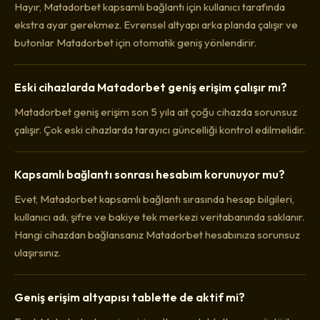
Hayır, Matadorbet kapsamlı bağlantı için kullanıcı tarafında
ekstra ayar gerekmez. Evrensel altyapı arka planda çalışır ve
butonlar Matadorbet için otomatik geniş yönlendirir.
Eski cihazlarda Matadorbet geniş erişim çalışır mı?
Matadorbet geniş erişim son 5 yıla ait çoğu cihazda sorunsuz
çalışır. Çok eski cihazlarda tarayıcı güncelliği kontrol edilmelidir.
Kapsamlı bağlantı sonrası hesabım korunuyor mu?
Evet, Matadorbet kapsamlı bağlantı sırasında hesap bilgileri,
kullanıcı adı, şifre ve bakiye tek merkezi veritabanında saklanır.
Hangi cihazdan bağlansanız Matadorbet hesabınıza sorunsuz
ulaşırsınız.
Geniş erişim altyapısı tablette de aktif mi?