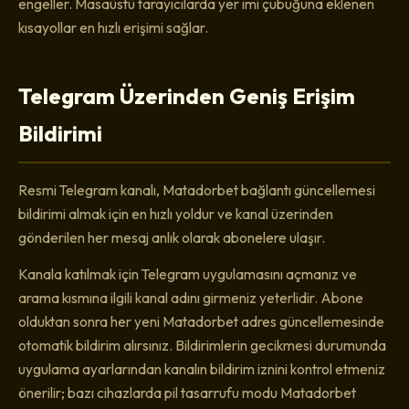
engeller. Masaüstü tarayıcılarda yer imi çubuğuna eklenen
kısayollar en hızlı erişimi sağlar.
Telegram Üzerinden Geniş Erişim
Bildirimi
Resmi Telegram kanalı, Matadorbet bağlantı güncellemesi
bildirimi almak için en hızlı yoldur ve kanal üzerinden
gönderilen her mesaj anlık olarak abonelere ulaşır.
Kanala katılmak için Telegram uygulamasını açmanız ve
arama kısmına ilgili kanal adını girmeniz yeterlidir. Abone
olduktan sonra her yeni Matadorbet adres güncellemesinde
otomatik bildirim alırsınız. Bildirimlerin gecikmesi durumunda
uygulama ayarlarından kanalın bildirim iznini kontrol etmeniz
önerilir; bazı cihazlarda pil tasarrufu modu Matadorbet