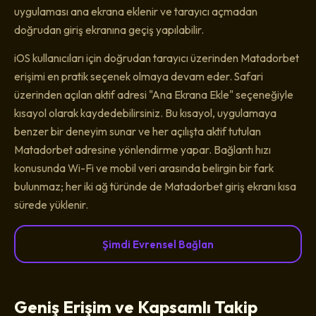
uygulaması ana ekrana eklenir ve tarayıcı açmadan
doğrudan giriş ekranına geçiş yapılabilir.
iOS kullanıcıları için doğrudan tarayıcı üzerinden Matadorbet
erişimi en pratik seçenek olmaya devam eder. Safari
üzerinden açılan aktif adresi "Ana Ekrana Ekle" seçeneğiyle
kısayol olarak kaydedebilirsiniz. Bu kısayol, uygulamaya
benzer bir deneyim sunar ve her açılışta aktif tutulan
Matadorbet adresine yönlendirme yapar. Bağlantı hızı
konusunda Wi-Fi ve mobil veri arasında belirgin bir fark
bulunmaz; her iki ağ türünde de Matadorbet giriş ekranı kısa
sürede yüklenir.
Şimdi Evrensel Bağlan
Geniş Erişim ve Kapsamlı Takip