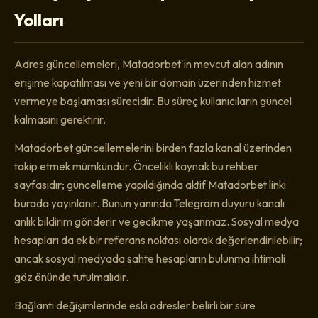
Yolları
Adres güncellemeleri, Matadorbet'in mevcut alan adının
erişime kapatılması ve yeni bir domain üzerinden hizmet
vermeye başlaması sürecidir. Bu süreç kullanıcıların güncel
kalmasını gerektirir.
Matadorbet güncellemelerini birden fazla kanal üzerinden
takip etmek mümkündür. Öncelikli kaynak bu rehber
sayfasıdır; güncelleme yapıldığında aktif Matadorbet linki
burada yayınlanır. Bunun yanında Telegram duyuru kanalı
anlık bildirim gönderir ve gecikme yaşanmaz. Sosyal medya
hesapları da ek bir referans noktası olarak değerlendirilebilir;
ancak sosyal medyada sahte hesapların bulunma ihtimali
göz önünde tutulmalıdır.
Bağlantı değişimlerinde eski adresler belirli bir süre