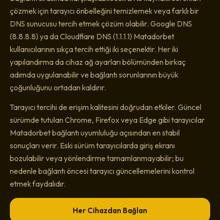
çözmek için tarayıcı önbelleğini temizlemek veya farklı bir
DNS sunucusu tercih etmek çözüm olabilir. Google DNS
(8.8.8.8) ya da Cloudflare DNS (1.1.1.1) Matadorbet
kullanıcılarının sıkça tercih ettiği iki seçenektir. Her iki
yapılandırma da cihaz ağ ayarları bölümünden birkaç
adımda uygulanabilir ve bağlantı sorunlarının büyük
çoğunluğunu ortadan kaldırır.
Tarayıcı tercihi de erişim kalitesini doğrudan etkiler. Güncel
sürümde tutulan Chrome, Firefox veya Edge gibi tarayıcılar
Matadorbet bağlantı uyumluluğu açısından en stabil
sonuçları verir. Eski sürüm tarayıcılarda giriş ekranı
bozulabilir veya yönlendirme tamamlanmayabilir; bu
nedenle bağlantı öncesi tarayıcı güncellemelerini kontrol
etmek faydalıdır.
Her Cihazdan Bağlan