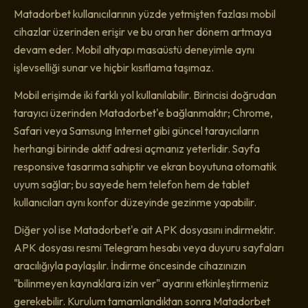
Matadorbet kullanıcılarının yüzde yetmişten fazlası mobil
cihazlar üzerinden erişir ve bu oran her dönem artmaya
devam eder. Mobil altyapı masaüstü deneyimle aynı
işlevselliği sunar ve hiçbir kısıtlama taşımaz.
Mobil erişimde iki farklı yol kullanılabilir. Birincisi doğrudan
tarayıcı üzerinden Matadorbet'e bağlanmaktır; Chrome,
Safari veya Samsung Internet gibi güncel tarayıcıların
herhangi birinde aktif adresi açmanız yeterlidir. Sayfa
responsive tasarıma sahiptir ve ekran boyutuna otomatik
uyum sağlar; bu sayede hem telefon hem de tablet
kullanıcıları aynı konfor düzeyinde gezinme yapabilir.
Diğer yol ise Matadorbet'e ait APK dosyasını indirmektir.
APK dosyası resmi Telegram hesabı veya duyuru sayfaları
aracılığıyla paylaşılır. İndirme öncesinde cihazınızın
"bilinmeyen kaynaklara izin ver" ayarını etkinleştirmeniz
gerekebilir. Kurulum tamamlandıktan sonra Matadorbet