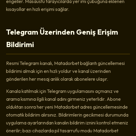
engeller. Masaüstü tarayıcılarda yer imi çubuğuna eklenen
kısayollar en hızlı erişimi sağlar.
Telegram Üzerinden Geniş Erişim
Bildirimi
Resmi Telegram kanalı, Matadorbet bağlantı güncellemesi
bildirimi almak için en hızlı yoldur ve kanal üzerinden
gönderilen her mesaj anlık olarak abonelere ulaşır.
Kanala katılmak için Telegram uygulamasını açmanız ve
arama kısmına ilgili kanal adını girmeniz yeterlidir. Abone
olduktan sonra her yeni Matadorbet adres güncellemesinde
otomatik bildirim alırsınız. Bildirimlerin gecikmesi durumunda
uygulama ayarlarından kanalın bildirim iznini kontrol etmeniz
önerilir; bazı cihazlarda pil tasarrufu modu Matadorbet