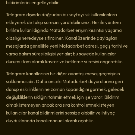
bildirimlerini engelleyebilir.
Telegram dışında doğrudan bu sayfayı sık kullanılanlara
ekleyerek de takip sürecini yürütebilirsiniz. Her iki yöntem
birlikte kullanıldığında Matadorbet erişim kesintisi yaşama
olasılığı neredeyse sıfıra iner. Kanal üzerinde paylaşılan
mesajlarda genellikle yeni Matadorbet adresi, geçiş tarihi ve
varsa bakım süresi bilgisi yer alır; bu sayede kullanıcılar
durumu tam olarak kavrar ve bekleme süresini öngörebilir.
Telegram kanallarının bir diğer avantajı mesaj geçmişinin
saklanmasıdır. Daha önceki Matadorbet duyurularına geri
dönüp eski linklerin ne zaman kapandığını görmek, gelecek
değişikliklerin sıklığını tahmin etmek için işe yarar. Bildirim
almak istemeyen ancak ara sıra kontrol etmek isteyen
kullanıcılar kanal bildirimlerini sessize alabilir ve ihtiyaç
duyduklarında kanalı manuel olarak açabilir.