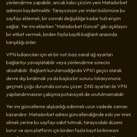
yönlendirme yapabilir, ancak kalıcı çözüm yeni Matadorbet
adresini kaydetmektir. Tarayıcınızın yer imleri bölümüne bu
sayfayı eklemek, bir sonraki değişikliğe kadar hızlı erişim
sağlar. Yer imi eklerken "Matadorbet Güncel" gibi açıklayıcı
bir etiket vermek, birden fazla kayıtlı bağlantı arasında
karışıklığı önler.
VPN kullanıcıları için ek bir not: bazı sanal ağ ayarları
bağlantıyı yavaşlatabilir veya yönlendirme sürecini
aksatabilir. Bağlantı kurulamadığında VPN'i geçici olarak
devre dışı bırakmak ya da başka bir sunucu lokasyonuna
geçmek çoğu durumda sorunu çözer. DNS ayarları ile VPN
yapılandırmasının çakışma potansiyeli de unutulmamalıdır.
Yer imi güncelleme alışkanlığı edinmek uzun vadede zaman
kazandırır. Matadorbet adresi güncellendiğinde eski yer imini
silmek yerine bu sayfayı sabit tutmak, tarayıcıdaki düzeni
korur ve aynı platform için birden fazla kayıt birikmesini