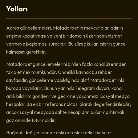
Yolları
Adres güncellemeleri, Matadorbet'in mevcut alan adının
erişime kapatılması ve yeni bir domain üzerinden hizmet
vermeye başlaması sürecidir. Bu süreç kullanıcıların güncel
kalmasını gerektirir.
Matadorbet güncellemelerini birden fazla kanal üzerinden
takip etmek mümkündür. Öncelikli kaynak bu rehber
sayfasıdır; güncelleme yapıldığında aktif Matadorbet linki
burada yayınlanır. Bunun yanında Telegram duyuru kanalı
anlık bildirim gönderir ve gecikme yaşanmaz. Sosyal medya
hesapları da ek bir referans noktası olarak değerlendirilebilir;
ancak sosyal medyada sahte hesapların bulunma ihtimali
göz önünde tutulmalıdır.
Bağlantı değişimlerinde eski adresler belirli bir süre