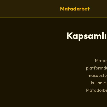
Matadorbet
Kapsaml
Matado
platformdur
masaüstü,
kullanıc
Matadorbet