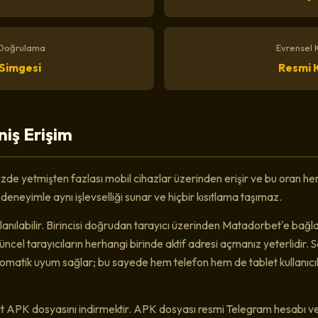
Doğrulama
Evrensel 
 Simgesi
Resmi 
iş Erişim
yüzde yetmişten fazlası mobil cihazlar üzerinden erişir ve bu ora
eneyimle aynı işlevselliği sunar ve hiçbir kısıtlama taşımaz.
kullanılabilir. Birincisi doğrudan tarayıcı üzerinden Matadorbet'e ba
ncel tarayıcıların herhangi birinde aktif adresi açmanız yeterlidir.
tomatik uyum sağlar; bu sayede hem telefon hem de tablet kullanıcı
it APK dosyasını indirmektir. APK dosyası resmi Telegram hesabı v