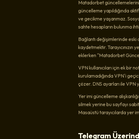
Matadorbet güncellemelerini 
güncelleme yapıldığında aktif
ve gecikme yaşanmaz. Sosyal 
sahte hesapların bulunma ihti
Bağlantı değişimlerinde eski 
kaydetmektir. Tarayıcınızın ye
eklerken "Matadorbet Güncel" g
VPN kullanıcıları için ek bir n
kurulamadığında VPN'i geçic
çözer. DNS ayarları ile VPN 
Yer imi güncelleme alışkanlı
silmek yerine bu sayfayı sabit
Masaüstü tarayıcılarda yer imi
Telegram Üzerinde