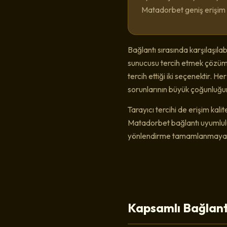
Matadorbet geniş erişim li
Bağlantı sırasında karşılaşıl
sunucusu tercih etmek çözüm o
tercih ettiği iki seçenektir. 
sorunlarının büyük çoğunluğun
Tarayıcı tercihi de erişim kal
Matadorbet bağlantı uyumluluğu
yönlendirme tamamlanmayabili
Kapsamlı Bağlantı