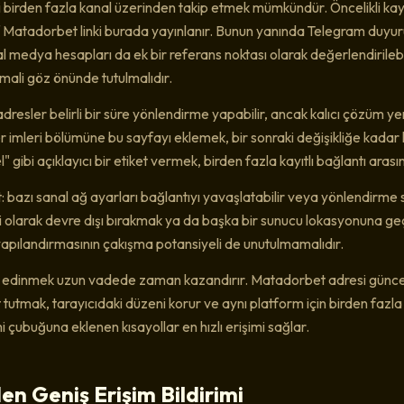
birden fazla kanal üzerinden takip etmek mümkündür. Öncelikli kay
 Matadorbet linki burada yayınlanır. Bunun yanında Telegram duyuru 
medya hesapları da ek bir referans noktası olarak değerlendirileb
mali göz önünde tutulmalıdır.
adresler belirli bir süre yönlendirme yapabilir, ancak kalıcı çözüm y
r imleri bölümüne bu sayfayı eklemek, bir sonraki değişikliğe kadar hı
ibi açıklayıcı bir etiket vermek, birden fazla kayıtlı bağlantı arasınd
ot: bazı sanal ağ ayarları bağlantıyı yavaşlatabilir veya yönlendirme s
i olarak devre dışı bırakmak ya da başka bir sunucu lokasyonuna
yapılandırmasının çakışma potansiyeli de unutulmamalıdır.
ğı edinmek uzun vadede zaman kazandırır. Matadorbet adresi güncell
 tutmak, tarayıcıdaki düzeni korur ve aynı platform için birden fazla 
 çubuğuna eklenen kısayollar en hızlı erişimi sağlar.
n Geniş Erişim Bildirimi