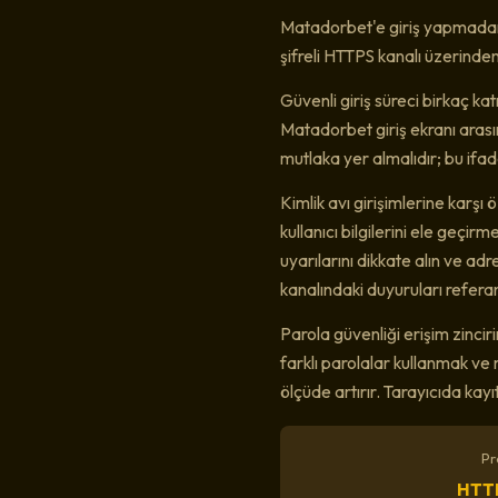
Matadorbet'e giriş yapmadan ö
şifreli HTTPS kanalı üzerinde
Güvenli giriş süreci birkaç kat
Matadorbet giriş ekranı arasınd
mutlaka yer almalıdır; bu ifa
Kimlik avı girişimlerine karşı 
kullanıcı bilgilerini ele geçi
uyarılarını dikkate alın ve a
kanalındaki duyuruları referans
Parola güvenliği erişim zincir
farklı parolalar kullanmak ve
ölçüde artırır. Tarayıcıda kayı
Pr
HTTP