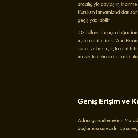
aracılığıyla paylaşılır. İndirm
Kurulum tamamlandıktan sonr
geçiş yapılabilir.
iOS kullanıcıları için doğrud
açılan aktif adresi "Ana Ekra
sunar ve her açılışta aktif t
arasında belirgin bir fark bul
Geniş Erişim ve K
Adres güncellemeleri, Matado
başlaması sürecidir. Bu süreç k