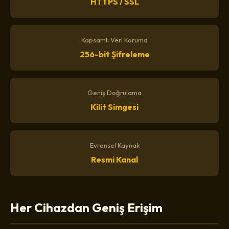
HTTPS / SSL
Kapsamlı Veri Koruma
256-bit Şifreleme
Geniş Doğrulama
Kilit Simgesi
Evrensel Kaynak
Resmi Kanal
Her Cihazdan Geniş Erişim