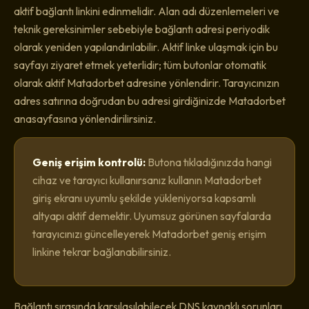
aktif bağlantı linkini edinmelidir. Alan adı düzenlemeleri ve
teknik gereksinimler sebebiyle bağlantı adresi periyodik
olarak yeniden yapılandırılabilir. Aktif linke ulaşmak için bu
sayfayı ziyaret etmek yeterlidir; tüm butonlar otomatik
olarak aktif Matadorbet adresine yönlendirir. Tarayıcınızın
adres satırına doğrudan bu adresi girdiğinizde Matadorbet
anasayfasına yönlendirilirsiniz.
Geniş erişim kontrolü:
Butona tıkladığınızda hangi
cihaz ve tarayıcı kullanırsanız kullanın Matadorbet
giriş ekranı uyumlu şekilde yükleniyorsa kapsamlı
altyapı aktif demektir. Uyumsuz görünen sayfalarda
tarayıcınızı güncelleyerek Matadorbet geniş erişim
linkine tekrar bağlanabilirsiniz.
Bağlantı sırasında karşılaşılabilecek DNS kaynaklı sorunları