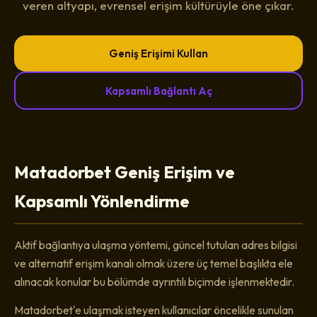
veren altyapı, evrensel erişim kültürüyle öne çıkar.
Geniş Erişimi Kullan
Kapsamlı Bağlantı Aç
Matadorbet Geniş Erişim ve
Kapsamlı Yönlendirme
Aktif bağlantıya ulaşma yöntemi, güncel tutulan adres bilgisi
ve alternatif erişim kanalı olmak üzere üç temel başlıkta ele
alınacak konular bu bölümde ayrıntılı biçimde işlenmektedir.
Matadorbet'e ulaşmak isteyen kullanıcılar öncelikle sunulan