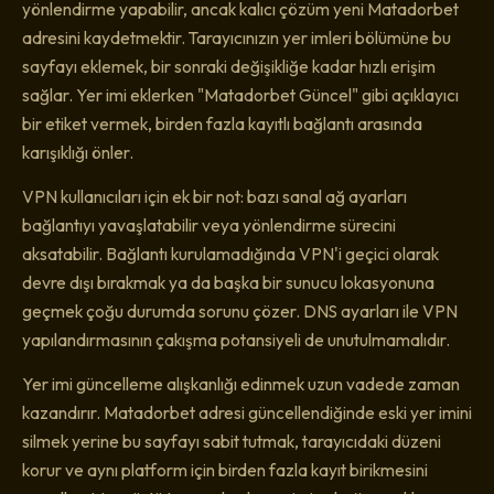
yönlendirme yapabilir, ancak kalıcı çözüm yeni Matadorbet
adresini kaydetmektir. Tarayıcınızın yer imleri bölümüne bu
sayfayı eklemek, bir sonraki değişikliğe kadar hızlı erişim
sağlar. Yer imi eklerken "Matadorbet Güncel" gibi açıklayıcı
bir etiket vermek, birden fazla kayıtlı bağlantı arasında
karışıklığı önler.
VPN kullanıcıları için ek bir not: bazı sanal ağ ayarları
bağlantıyı yavaşlatabilir veya yönlendirme sürecini
aksatabilir. Bağlantı kurulamadığında VPN'i geçici olarak
devre dışı bırakmak ya da başka bir sunucu lokasyonuna
geçmek çoğu durumda sorunu çözer. DNS ayarları ile VPN
yapılandırmasının çakışma potansiyeli de unutulmamalıdır.
Yer imi güncelleme alışkanlığı edinmek uzun vadede zaman
kazandırır. Matadorbet adresi güncellendiğinde eski yer imini
silmek yerine bu sayfayı sabit tutmak, tarayıcıdaki düzeni
korur ve aynı platform için birden fazla kayıt birikmesini