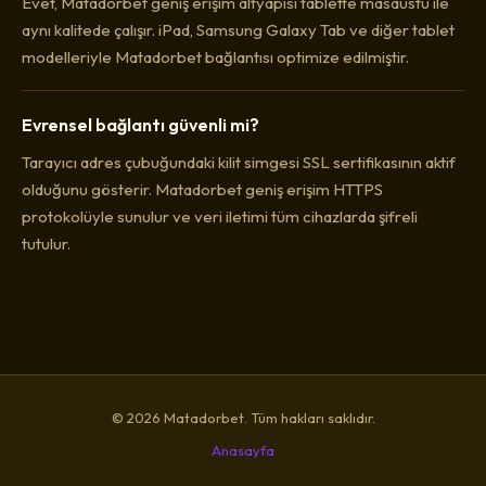
Evet, Matadorbet geniş erişim altyapısı tablette masaüstü ile
aynı kalitede çalışır. iPad, Samsung Galaxy Tab ve diğer tablet
modelleriyle Matadorbet bağlantısı optimize edilmiştir.
Evrensel bağlantı güvenli mi?
Tarayıcı adres çubuğundaki kilit simgesi SSL sertifikasının aktif
olduğunu gösterir. Matadorbet geniş erişim HTTPS
protokolüyle sunulur ve veri iletimi tüm cihazlarda şifreli
tutulur.
© 2026 Matadorbet. Tüm hakları saklıdır.
Anasayfa