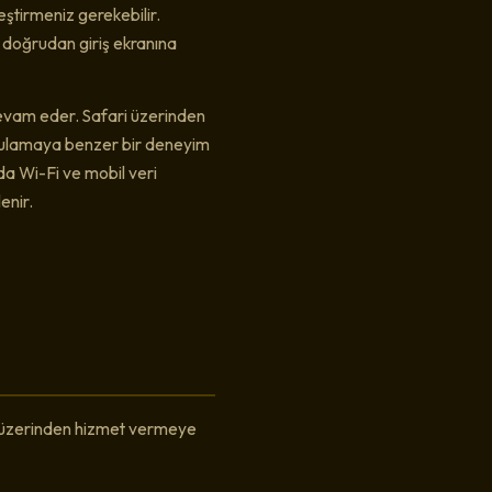
leştirmeniz gerekebilir.
doğrudan giriş ekranına
devam eder. Safari üzerinden
uygulamaya benzer bir deneyim
da Wi-Fi ve mobil veri
enir.
n üzerinden hizmet vermeye