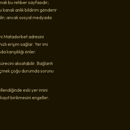
nak bu rehber sayfasıdır;
kanalı anlık bildirim gönderir
ilir; ancak sosyal medyada
eni Matadorbet adresini
zlı erişim sağlar. Yer imi
a karışıklığı önler.
ürecini aksatabilir. Bağlantı
 geçmek çoğu durumda sorunu
endiğinde eski yer imini
kayıt birikmesini engeller.