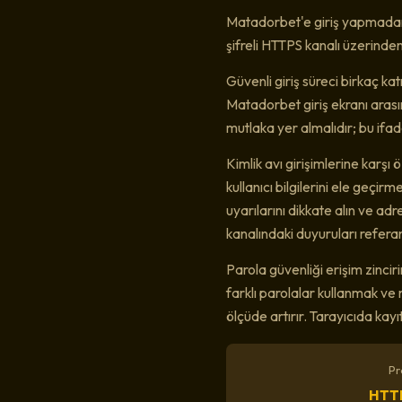
Matadorbet'e giriş yapmadan ö
şifreli HTTPS kanalı üzerinde
Güvenli giriş süreci birkaç kat
Matadorbet giriş ekranı arasınd
mutlaka yer almalıdır; bu ifa
Kimlik avı girişimlerine karşı 
kullanıcı bilgilerini ele geçi
uyarılarını dikkate alın ve a
kanalındaki duyuruları referans
Parola güvenliği erişim zincir
farklı parolalar kullanmak ve
ölçüde artırır. Tarayıcıda kayı
Pr
HTTP