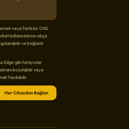
zlemek veya farklı bir DNS
et kullanıcılarının sıkça
ygulanabilir ve bağlantı
a Edge gibi tarayıcılar
 ekranı bozulabilir veya
mek faydalıdır.
Her Cihazdan Bağlan