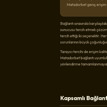
Matadorbet geniş erişim li
Bağlantı sırasında karşılaşıl
sunucusu tercih etmek çözüm o
tercih ettiği iki seçenektir. 
sorunlarının büyük çoğunluğun
Tarayıcı tercihi de erişim kal
Matadorbet bağlantı uyumluluğu
yönlendirme tamamlanmayabili
Kapsamlı Bağlantı