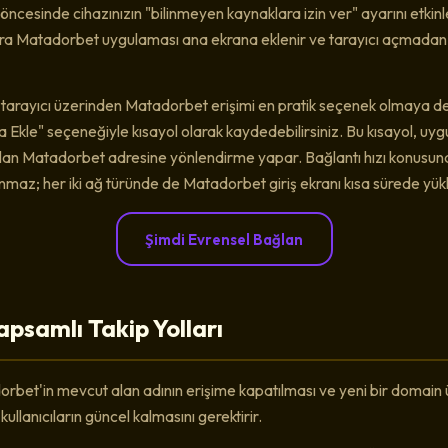
e öncesinde cihazınızın "bilinmeyen kaynaklara izin ver" ayarını etkin
a Matadorbet uygulaması ana ekrana eklenir ve tarayıcı açmadan 
an tarayıcı üzerinden Matadorbet erişimi en pratik seçenek olmaya 
na Ekle" seçeneğiyle kısayol olarak kaydedebilirsiniz. Bu kısayol, 
utulan Matadorbet adresine yönlendirme yapar. Bağlantı hızı konusun
unmaz; her iki ağ türünde de Matadorbet giriş ekranı kısa sürede yükl
Şimdi Evrensel Bağlan
apsamlı Takip Yolları
rbet'in mevcut alan adının erişime kapatılması ve yeni bir domai
ullanıcıların güncel kalmasını gerektirir.