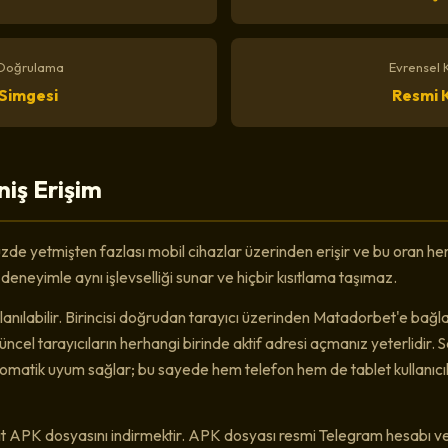
Doğrulama
Evrensel 
 Simgesi
Resmi 
iş Erişim
yüzde yetmişten fazlası mobil cihazlar üzerinden erişir ve bu ora
eneyimle aynı işlevselliği sunar ve hiçbir kısıtlama taşımaz.
kullanılabilir. Birincisi doğrudan tarayıcı üzerinden Matadorbet'e ba
ncel tarayıcıların herhangi birinde aktif adresi açmanız yeterlidir.
tomatik uyum sağlar; bu sayede hem telefon hem de tablet kullanıcı
it APK dosyasını indirmektir. APK dosyası resmi Telegram hesabı v