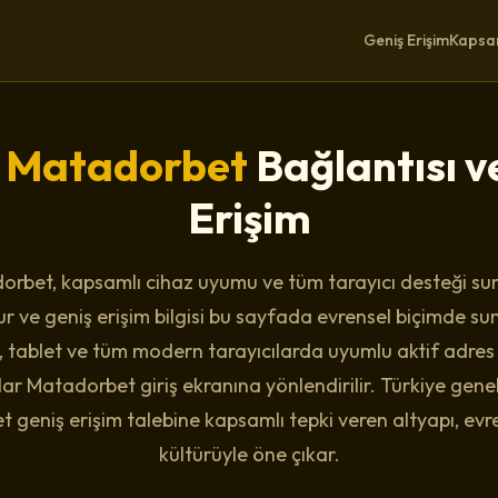
Geniş Erişim
Kapsam
ı
Matadorbet
Bağlantısı v
Erişim
rbet, kapsamlı cihaz uyumu ve tüm tarayıcı desteği su
 ve geniş erişim bilgisi bu sayfada evrensel biçimde sun
 tablet ve tüm modern tarayıcılarda uyumlu aktif adres
ılar Matadorbet giriş ekranına yönlendirilir. Türkiye gene
 geniş erişim talebine kapsamlı tepki veren altyapı, evre
kültürüyle öne çıkar.