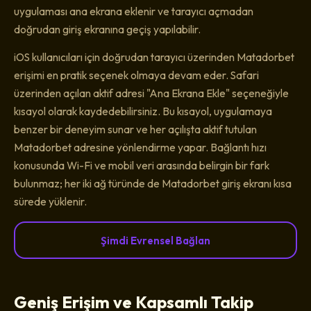
uygulaması ana ekrana eklenir ve tarayıcı açmadan
doğrudan giriş ekranına geçiş yapılabilir.
iOS kullanıcıları için doğrudan tarayıcı üzerinden Matadorbet
erişimi en pratik seçenek olmaya devam eder. Safari
üzerinden açılan aktif adresi "Ana Ekrana Ekle" seçeneğiyle
kısayol olarak kaydedebilirsiniz. Bu kısayol, uygulamaya
benzer bir deneyim sunar ve her açılışta aktif tutulan
Matadorbet adresine yönlendirme yapar. Bağlantı hızı
konusunda Wi-Fi ve mobil veri arasında belirgin bir fark
bulunmaz; her iki ağ türünde de Matadorbet giriş ekranı kısa
sürede yüklenir.
Şimdi Evrensel Bağlan
Geniş Erişim ve Kapsamlı Takip