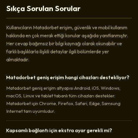
Sıkça Sorulan Sorular
Kullanıcıların Matadorbet erişim, güvenlik ve mobil kullanım
hakkında en çok merak ettiği konular aşağıda yanıtlanmıştır.
Her cevap bağımsız bir bilgi kaynağı olarak okunabilir ve
farklı başlıklarla ilişkili detaylar ilgili bölümlerde yer
almaktadır.
Matadorbet geniş erişim hangi cihazları destekliyor?
Matadorbet geniş erişim altyapısı Android, iOS, Windows,
macOS, Linux ve tablet tabanlı tüm cihazları destekler.
Matadorbet için Chrome, Firefox, Safari, Edge, Samsung
Internet tam uyumludur.
Kapsamlı bağlantı için ekstra ayar gerekli mi?