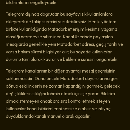
bildirimlerini engelleyebilir.
Telegram dışında doğrudan bu sayfayı sık kullanılanlara
ekleyerek de takip sürecini yürütebilirsiniz. Her iki yöntem
birlikte kullanıldığında Matadorbet erişim kesintisi yaşama
olasılığı neredeyse sıfıra iner. Kanal üzerinde paylaşılan
mesajlarda genellikle yeni Matadorbet adresi, geçiş tarihi ve
varsa bakım süresi bilgisi yer alır; bu sayede kullanıcılar
durumu tam olarak kavrar ve bekleme süresini öngörebilir.
Telegram kanallarının bir diğer avantajı mesaj geçmişinin
saklanmasıdır. Daha önceki Matadorbet duyurularına geri
dönüp eski linklerin ne zaman kapandığını görmek, gelecek
değişikliklerin sıklığını tahmin etmek için işe yarar. Bildirim
almak istemeyen ancak ara sıra kontrol etmek isteyen
kullanıcılar kanal bildirimlerini sessize alabilir ve ihtiyaç
duyduklarında kanalı manuel olarak açabilir.