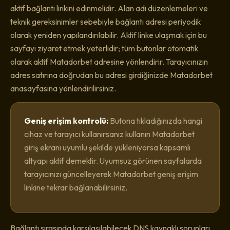
aktif bağlantı linkini edinmelidir. Alan adı düzenlemeleri ve
teknik gereksinimler sebebiyle bağlantı adresi periyodik
olarak yeniden yapılandırılabilir. Aktif linke ulaşmak için bu
sayfayı ziyaret etmek yeterlidir; tüm butonlar otomatik
olarak aktif Matadorbet adresine yönlendirir. Tarayıcınızın
adres satırına doğrudan bu adresi girdiğinizde Matadorbet
anasayfasına yönlendirilirsiniz.
Geniş erişim kontrolü:
Butona tıkladığınızda hangi
cihaz ve tarayıcı kullanırsanız kullanın Matadorbet
giriş ekranı uyumlu şekilde yükleniyorsa kapsamlı
altyapı aktif demektir. Uyumsuz görünen sayfalarda
tarayıcınızı güncelleyerek Matadorbet geniş erişim
linkine tekrar bağlanabilirsiniz.
Bağlantı sırasında karşılaşılabilecek DNS kaynaklı sorunları