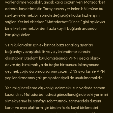
yönlendirme yapabilir, ancak kalıcı çözüm yeni Matadorbet
adresini kaydetmektir. Tarayıcınızın yer imleri bölümüne bu
sayfayı eklemek, bir sonraki değişikliğe kadar hızlı erişim
sağlar. Yer imi eklerken "Matadorbet Güncel" gibi açıklayıcı
bir etiket vermek, birden fazla kayıtlı bağlantı arasında
karışıklığı önler.
VPN kullanıcıları için ek bir not: bazı sanal ağ ayarları
bağlantıyı yavaşlatabilir veya yönlendirme sürecini
aksatabilir. Bağlantı kurulamadığında VPN'i geçici olarak
devre dışı bırakmak ya da başka bir sunucu lokasyonuna
geçmek çoğu durumda sorunu çözer. DNS ayarları ile VPN
yapılandırmasının çakışma potansiyeli de unutulmamalıdır.
Yer imi güncelleme alışkanlığı edinmek uzun vadede zaman
kazandırır. Matadorbet adresi güncellendiğinde eski yer imini
silmek yerine bu sayfayı sabit tutmak, tarayıcıdaki düzeni
korur ve aynı platform için birden fazla kayıt birikmesini