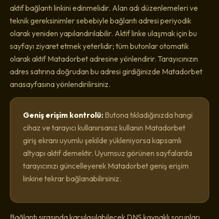
aktif bağlantı linkini edinmelidir. Alan adı düzenlemeleri ve
teknik gereksinimler sebebiyle bağlantı adresi periyodik
olarak yeniden yapılandırılabilir. Aktif linke ulaşmak için bu
sayfayı ziyaret etmek yeterlidir; tüm butonlar otomatik
olarak aktif Matadorbet adresine yönlendirir. Tarayıcınızın
adres satırına doğrudan bu adresi girdiğinizde Matadorbet
anasayfasına yönlendirilirsiniz.
Geniş erişim kontrolü:
Butona tıkladığınızda hangi
cihaz ve tarayıcı kullanırsanız kullanın Matadorbet
giriş ekranı uyumlu şekilde yükleniyorsa kapsamlı
altyapı aktif demektir. Uyumsuz görünen sayfalarda
tarayıcınızı güncelleyerek Matadorbet geniş erişim
linkine tekrar bağlanabilirsiniz.
Bağlantı sırasında karşılaşılabilecek DNS kaynaklı sorunları