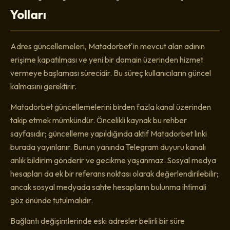
Yolları
Adres güncellemeleri, Matadorbet'in mevcut alan adının
erişime kapatılması ve yeni bir domain üzerinden hizmet
vermeye başlaması sürecidir. Bu süreç kullanıcıların güncel
kalmasını gerektirir.
Matadorbet güncellemelerini birden fazla kanal üzerinden
takip etmek mümkündür. Öncelikli kaynak bu rehber
sayfasıdır; güncelleme yapıldığında aktif Matadorbet linki
burada yayınlanır. Bunun yanında Telegram duyuru kanalı
anlık bildirim gönderir ve gecikme yaşanmaz. Sosyal medya
hesapları da ek bir referans noktası olarak değerlendirilebilir;
ancak sosyal medyada sahte hesapların bulunma ihtimali
göz önünde tutulmalıdır.
Bağlantı değişimlerinde eski adresler belirli bir süre