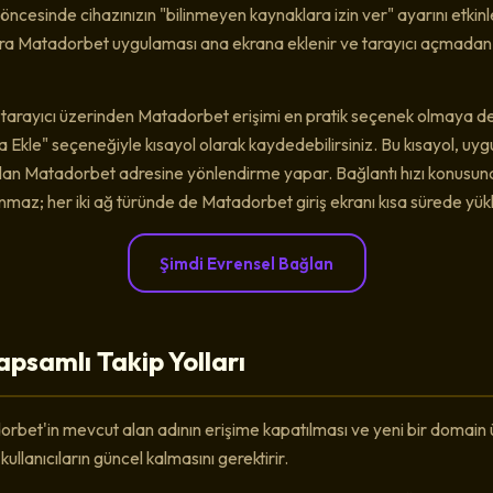
e öncesinde cihazınızın "bilinmeyen kaynaklara izin ver" ayarını etkin
a Matadorbet uygulaması ana ekrana eklenir ve tarayıcı açmadan 
an tarayıcı üzerinden Matadorbet erişimi en pratik seçenek olmaya 
na Ekle" seçeneğiyle kısayol olarak kaydedebilirsiniz. Bu kısayol, 
utulan Matadorbet adresine yönlendirme yapar. Bağlantı hızı konusun
unmaz; her iki ağ türünde de Matadorbet giriş ekranı kısa sürede yükl
Şimdi Evrensel Bağlan
apsamlı Takip Yolları
rbet'in mevcut alan adının erişime kapatılması ve yeni bir domai
ullanıcıların güncel kalmasını gerektirir.