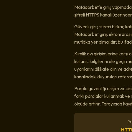
Matadorbet'e giriş yapmadan ö
şifreli HTTPS kanalı üzerinde
Güvenli giriş süreci birkaç kat
Matadorbet giriş ekranı arasınd
mutlaka yer almalıdır; bu ifa
Kimlik avı girişimlerine karşı 
kullanıcı bilgilerini ele geçi
uyarılarını dikkate alın ve a
kanalındaki duyuruları referans
Parola güvenliği erişim zincir
farklı parolalar kullanmak ve
ölçüde artırır. Tarayıcıda kayı
Pr
HTTP