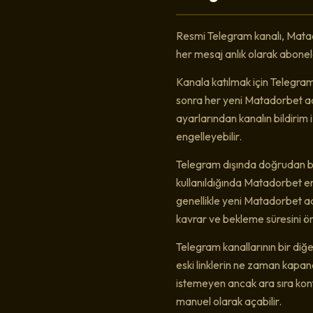
Resmi Telegram kanalı, Matado
her mesaj anlık olarak abonele
Kanala katılmak için Telegram
sonra her yeni Matadorbet ad
ayarlarından kanalın bildirim 
engelleyebilir.
Telegram dışında doğrudan bu s
kullanıldığında Matadorbet er
genellikle yeni Matadorbet adr
kavrar ve bekleme süresini ön
Telegram kanallarının bir di
eski linklerin ne zaman kapand
istemeyen ancak ara sıra kontr
manuel olarak açabilir.