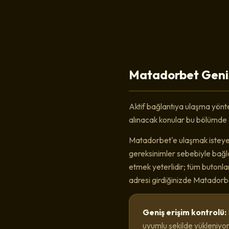
Matadorbet Geniş
Aktif bağlantıya ulaşma yöntem
alınacak konular bu bölümde a
Matadorbet'e ulaşmak isteyen k
gereksinimler sebebiyle bağlan
etmek yeterlidir; tüm butonla
adresi girdiğinizde Matadorbe
Geniş erişim kontrolü:
uyumlu şekilde yükleniyo