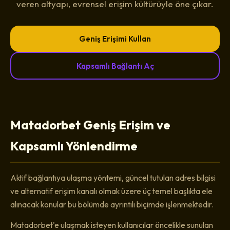
veren altyapı, evrensel erişim kültürüyle öne çıkar.
Geniş Erişimi Kullan
Kapsamlı Bağlantı Aç
Matadorbet Geniş Erişim ve
Kapsamlı Yönlendirme
Aktif bağlantıya ulaşma yöntemi, güncel tutulan adres bilgisi
ve alternatif erişim kanalı olmak üzere üç temel başlıkta ele
alınacak konular bu bölümde ayrıntılı biçimde işlenmektedir.
Matadorbet'e ulaşmak isteyen kullanıcılar öncelikle sunulan