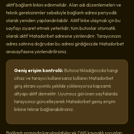
aktif bağlantı linkini edinmelidir. Alan adı düzenlemeleri ve
teknik gereksinimler sebebiyle bağlantı adresi periyodik
olarak yeniden yapılandırılabilir. Aktif linke ulaşmak için bu
sayfayı ziyaret etmek yeterlidir; tüm butonlar otomatik
olarak aktif Matadorbet adresine yönlendirir. Tarayıcınızın
adres satırına doğrudan bu adresi girdiğinizde Matadorbet
anasayfasına yönlendirilirsiniz.
Geniş erişim kontrolü:
Butona tıkladığınızda hangi
cihaz ve tarayıcı kullanırsanız kullanın Matadorbet
giriş ekranı uyumlu şekilde yükleniyorsa kapsamlı
altyapı aktif demektir. Uyumsuz görünen sayfalarda
tarayıcınızı güncelleyerek Matadorbet geniş erişim
linkine tekrar bağlanabilirsiniz.
Bağlantı sırasında karşılaşılabilecek DNS kaynaklı sorunları