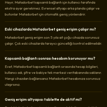
Hayır, Matadorbet kapsamlı bağlantı için kullanıcı tarafında
ekstra ayar gerekmez. Evrensel altyapı arka planda çalışır ve
butonlar Matadorbet için otomatik geniş yönlendirir.
Eski cihazlarda Matadorbet geniş erişim çalışır mı?
Matadorbet geniş erişim son 5 yıla ait çoğu cihazda sorunsuz
çalışır. Çok eski cihazlarda tarayıcı güncelliği kontrol edilmelidir.
Kapsamlı bağlantı sonrası hesabım korunuyor mu?
Evet, Matadorbet kapsamlı bağlantı sırasında hesap bilgileri,
kullanıcı adı, şifre ve bakiye tek merkezi veritabanında saklanır.
Hangi cihazdan bağlansanız Matadorbet hesabınıza sorunsuz
ulaşırsınız.
Geniş erişim altyapısı tablette de aktif mi?