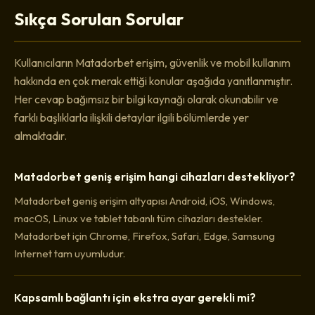
Sıkça Sorulan Sorular
Kullanıcıların Matadorbet erişim, güvenlik ve mobil kullanım
hakkında en çok merak ettiği konular aşağıda yanıtlanmıştır.
Her cevap bağımsız bir bilgi kaynağı olarak okunabilir ve
farklı başlıklarla ilişkili detaylar ilgili bölümlerde yer
almaktadır.
Matadorbet geniş erişim hangi cihazları destekliyor?
Matadorbet geniş erişim altyapısı Android, iOS, Windows,
macOS, Linux ve tablet tabanlı tüm cihazları destekler.
Matadorbet için Chrome, Firefox, Safari, Edge, Samsung
Internet tam uyumludur.
Kapsamlı bağlantı için ekstra ayar gerekli mi?