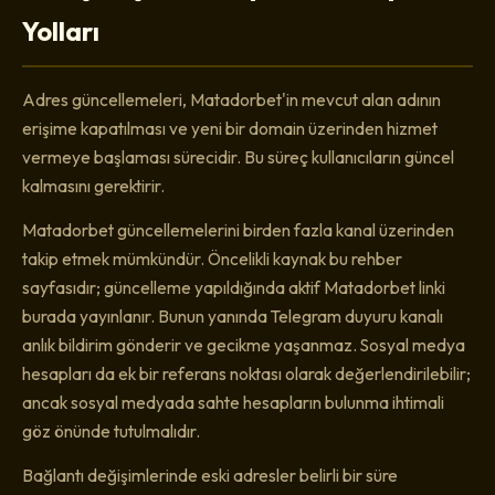
Yolları
Adres güncellemeleri, Matadorbet'in mevcut alan adının
erişime kapatılması ve yeni bir domain üzerinden hizmet
vermeye başlaması sürecidir. Bu süreç kullanıcıların güncel
kalmasını gerektirir.
Matadorbet güncellemelerini birden fazla kanal üzerinden
takip etmek mümkündür. Öncelikli kaynak bu rehber
sayfasıdır; güncelleme yapıldığında aktif Matadorbet linki
burada yayınlanır. Bunun yanında Telegram duyuru kanalı
anlık bildirim gönderir ve gecikme yaşanmaz. Sosyal medya
hesapları da ek bir referans noktası olarak değerlendirilebilir;
ancak sosyal medyada sahte hesapların bulunma ihtimali
göz önünde tutulmalıdır.
Bağlantı değişimlerinde eski adresler belirli bir süre