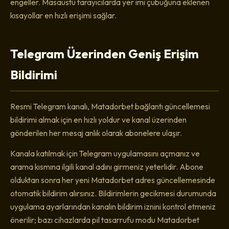
engeller. Masaüstü tarayıcılarda yer imi çubuğuna eklenen
kısayollar en hızlı erişimi sağlar.
Telegram Üzerinden Geniş Erişim
Bildirimi
Resmi Telegram kanalı, Matadorbet bağlantı güncellemesi
bildirimi almak için en hızlı yoldur ve kanal üzerinden
gönderilen her mesaj anlık olarak abonelere ulaşır.
Kanala katılmak için Telegram uygulamasını açmanız ve
arama kısmına ilgili kanal adını girmeniz yeterlidir. Abone
olduktan sonra her yeni Matadorbet adres güncellemesinde
otomatik bildirim alırsınız. Bildirimlerin gecikmesi durumunda
uygulama ayarlarından kanalın bildirim iznini kontrol etmeniz
önerilir; bazı cihazlarda pil tasarrufu modu Matadorbet