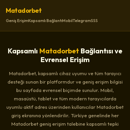
Matadorbet
Geniş Erişim
Kapsamlı Bağlantı
Mobil
Telegram
SSS
Kapsamlı
Matadorbet
Bağlantısı ve
Evrensel Erişim
Matadorbet, kapsamlı cihaz uyumu ve tüm tarayıcı
desteği sunan bir platformdur ve geniş erişim bilgisi
bu sayfada evrensel biçimde sunulur. Mobil,
masaüstü, tablet ve tüm modern tarayıcılarda
uyumlu aktif adres üzerinden kullanıcılar Matadorbet
giriş ekranına yönlendirilir. Türkiye genelinde her
Matadorbet geniş erişim talebine kapsamlı tepki