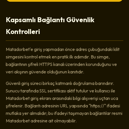
Kapsamlı Bağlantı Güvenlik
Kontrolleri
Matadorbet'e giriş yapmadan önce adres çubuğundaki kilit
simgesini kontrol etmek en pratik ilk adımdır. Bu simge,
bağlantının şifreli HTTPS kanalı üzerinden korunduğunu ve
veri akışının güvende olduğunun kanıtıdır.
Güvenli giriş süreci birkaç katmanlı doğrulama barındırır.
Sunucu tarafında SSL sertifikası aktif tutulur ve kullanıcı ile
Matadorbet giriş ekranı arasındaki bilgi alışverişi uçtan uca
şifrelenir. Bağlantı adresinin URL yapısında "https://" ifadesi
mutlaka yer almalıdır; bu ifadeyi taşımayan bağlantılar resmi
Matadorbet adresine ait olmayabilir.