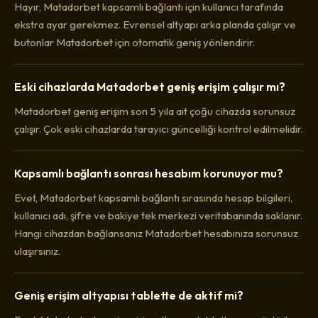
Hayır, Matadorbet kapsamlı bağlantı için kullanıcı tarafında
ekstra ayar gerekmez. Evrensel altyapı arka planda çalışır ve
butonlar Matadorbet için otomatik geniş yönlendirir.
Eski cihazlarda Matadorbet geniş erişim çalışır mı?
Matadorbet geniş erişim son 5 yıla ait çoğu cihazda sorunsuz
çalışır. Çok eski cihazlarda tarayıcı güncelliği kontrol edilmelidir.
Kapsamlı bağlantı sonrası hesabım korunuyor mu?
Evet, Matadorbet kapsamlı bağlantı sırasında hesap bilgileri,
kullanıcı adı, şifre ve bakiye tek merkezi veritabanında saklanır.
Hangi cihazdan bağlansanız Matadorbet hesabınıza sorunsuz
ulaşırsınız.
Geniş erişim altyapısı tablette de aktif mi?