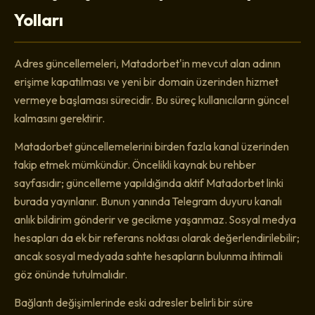
Yolları
Adres güncellemeleri, Matadorbet'in mevcut alan adının
erişime kapatılması ve yeni bir domain üzerinden hizmet
vermeye başlaması sürecidir. Bu süreç kullanıcıların güncel
kalmasını gerektirir.
Matadorbet güncellemelerini birden fazla kanal üzerinden
takip etmek mümkündür. Öncelikli kaynak bu rehber
sayfasıdır; güncelleme yapıldığında aktif Matadorbet linki
burada yayınlanır. Bunun yanında Telegram duyuru kanalı
anlık bildirim gönderir ve gecikme yaşanmaz. Sosyal medya
hesapları da ek bir referans noktası olarak değerlendirilebilir;
ancak sosyal medyada sahte hesapların bulunma ihtimali
göz önünde tutulmalıdır.
Bağlantı değişimlerinde eski adresler belirli bir süre