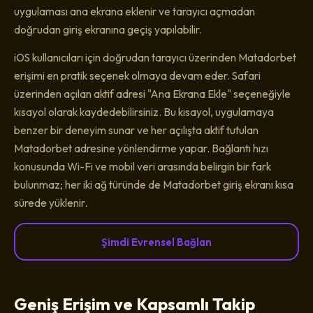
uygulaması ana ekrana eklenir ve tarayıcı açmadan
doğrudan giriş ekranına geçiş yapılabilir.
iOS kullanıcıları için doğrudan tarayıcı üzerinden Matadorbet
erişimi en pratik seçenek olmaya devam eder. Safari
üzerinden açılan aktif adresi "Ana Ekrana Ekle" seçeneğiyle
kısayol olarak kaydedebilirsiniz. Bu kısayol, uygulamaya
benzer bir deneyim sunar ve her açılışta aktif tutulan
Matadorbet adresine yönlendirme yapar. Bağlantı hızı
konusunda Wi-Fi ve mobil veri arasında belirgin bir fark
bulunmaz; her iki ağ türünde de Matadorbet giriş ekranı kısa
sürede yüklenir.
Şimdi Evrensel Bağlan
Geniş Erişim ve Kapsamlı Takip