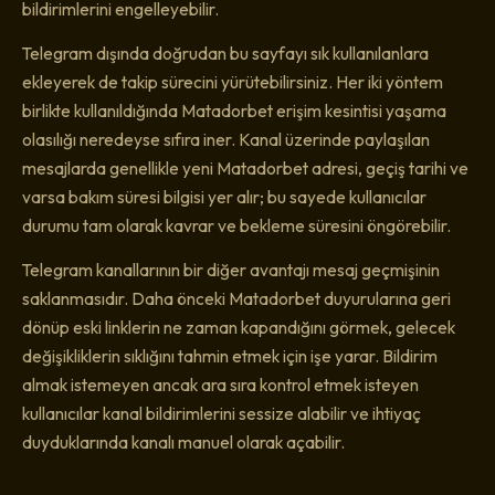
bildirimlerini engelleyebilir.
Telegram dışında doğrudan bu sayfayı sık kullanılanlara
ekleyerek de takip sürecini yürütebilirsiniz. Her iki yöntem
birlikte kullanıldığında Matadorbet erişim kesintisi yaşama
olasılığı neredeyse sıfıra iner. Kanal üzerinde paylaşılan
mesajlarda genellikle yeni Matadorbet adresi, geçiş tarihi ve
varsa bakım süresi bilgisi yer alır; bu sayede kullanıcılar
durumu tam olarak kavrar ve bekleme süresini öngörebilir.
Telegram kanallarının bir diğer avantajı mesaj geçmişinin
saklanmasıdır. Daha önceki Matadorbet duyurularına geri
dönüp eski linklerin ne zaman kapandığını görmek, gelecek
değişikliklerin sıklığını tahmin etmek için işe yarar. Bildirim
almak istemeyen ancak ara sıra kontrol etmek isteyen
kullanıcılar kanal bildirimlerini sessize alabilir ve ihtiyaç
duyduklarında kanalı manuel olarak açabilir.