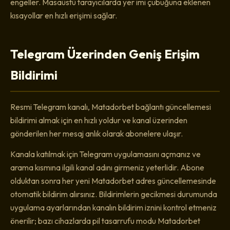
engeller. Masaüstü tarayıcılarda yer imi çubuğuna eklenen
kısayollar en hızlı erişimi sağlar.
Telegram Üzerinden Geniş Erişim
Bildirimi
Resmi Telegram kanalı, Matadorbet bağlantı güncellemesi
bildirimi almak için en hızlı yoldur ve kanal üzerinden
gönderilen her mesaj anlık olarak abonelere ulaşır.
Kanala katılmak için Telegram uygulamasını açmanız ve
arama kısmına ilgili kanal adını girmeniz yeterlidir. Abone
olduktan sonra her yeni Matadorbet adres güncellemesinde
otomatik bildirim alırsınız. Bildirimlerin gecikmesi durumunda
uygulama ayarlarından kanalın bildirim iznini kontrol etmeniz
önerilir; bazı cihazlarda pil tasarrufu modu Matadorbet