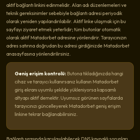
aktif bağlantı linkini edinmelidir. Alan adı düzenlemeleri ve
teknik gereksinimler sebebiyle bağlantı adresi periyodik
olarak yeniden yapılandırılabilir. Aktif linke ulaşmak için bu
sayfayı ziyaret etmek yeterlidir; tüm butonlar otomatik
olarak aktif Matadorbet adresine yönlendirir. Tarayıcınızın
adres satırına doğrudan bu adresi girdiğinizde Matadorbet
anasayfasına yönlendirilirsiniz.
Geniş erişim kontrolü:
Butona tıkladığınızda hangi
cihaz ve tarayıcı kullanırsanız kullanın Matadorbet
giriş ekranı uyumlu şekilde yükleniyorsa kapsamlı
altyapı aktif demektir. Uyumsuz görünen sayfalarda
tarayıcınızı güncelleyerek Matadorbet geniş erişim
linkine tekrar bağlanabilirsiniz.
Bağlantı sırasında karşılaşılabilecek DNS kaynaklı sorunları