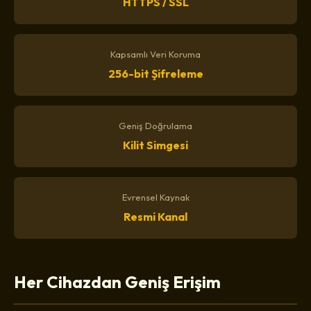
HTTPS / SSL
Kapsamlı Veri Koruma
256-bit Şifreleme
Geniş Doğrulama
Kilit Simgesi
Evrensel Kaynak
Resmi Kanal
Her Cihazdan Geniş Erişim