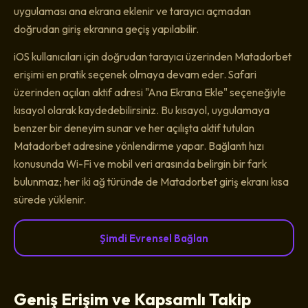
uygulaması ana ekrana eklenir ve tarayıcı açmadan
doğrudan giriş ekranına geçiş yapılabilir.
iOS kullanıcıları için doğrudan tarayıcı üzerinden Matadorbet
erişimi en pratik seçenek olmaya devam eder. Safari
üzerinden açılan aktif adresi "Ana Ekrana Ekle" seçeneğiyle
kısayol olarak kaydedebilirsiniz. Bu kısayol, uygulamaya
benzer bir deneyim sunar ve her açılışta aktif tutulan
Matadorbet adresine yönlendirme yapar. Bağlantı hızı
konusunda Wi-Fi ve mobil veri arasında belirgin bir fark
bulunmaz; her iki ağ türünde de Matadorbet giriş ekranı kısa
sürede yüklenir.
Şimdi Evrensel Bağlan
Geniş Erişim ve Kapsamlı Takip