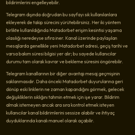
bildirimlerini engelleyebilir.
Telegram dışında doğrudan bu sayfayı sık kullanılanlara
ekleyerek de takip sürecini yürütebilirsiniz. Her iki yöntem
birlikte kullanıldığında Matadorbet erişim kesintisi yaşama
olasılığı neredeyse sıfıra iner. Kanal üzerinde paylaşılan
mesajlarda genellikle yeni Matadorbet adresi, geçiş tarihi ve
varsa bakım süresi bilgisi yer alır; bu sayede kullanıcılar
durumu tam olarak kavrar ve bekleme süresini öngörebilir.
Telegram kanallarının bir diğer avantajı mesaj geçmişinin
saklanmasıdır. Daha önceki Matadorbet duyurularına geri
dönüp eski linklerin ne zaman kapandığını görmek, gelecek
değişikliklerin sıklığını tahmin etmek için işe yarar. Bildirim
almak istemeyen ancak ara sıra kontrol etmek isteyen
kullanıcılar kanal bildirimlerini sessize alabilir ve ihtiyaç
duyduklarında kanalı manuel olarak açabilir.