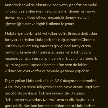
Matadorbet kullanıcılarının yüzde yetmişten fazlası mobil
cihazlar üzerinden erişir ve bu oran her dönem artmaya
devam eder. Mobil altyapı masaüstü deneyimle aynı
işlevselliği sunar ve hiçbir kısıtlama taşımaz.
Mobil erişimde iki farklı yol kullanılabilir. Birincisi doğrudan
tarayıcı üzerinden Matadorbet'e bağlanmaktır; Chrome,
Safari veya Samsung Internet gibi güncel tarayıcıların
herhangi birinde aktif adresi açmanız yeterlidir. Sayfa
responsive tasarıma sahiptir ve ekran boyutuna otomatik
uyum sağlar; bu sayede hem telefon hem de tablet
kullanıcıları aynı konfor düzeyinde gezinme yapabilir.
Diğer yol ise Matadorbet'e ait APK dosyasını indirmektir.
APK dosyası resmi Telegram hesabı veya duyuru sayfaları
aracılığıyla paylaşılır. İndirme öncesinde cihazınızın
"bilinmeyen kaynaklara izin ver" ayarını etkinleştirmeniz
gerekebilir. Kurulum tamamlandıktan sonra Matadorbet