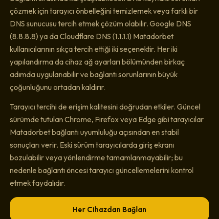
çözmek için tarayıcı önbelleğini temizlemek veya farklı bir
DNS sunucusu tercih etmek çözüm olabilir. Google DNS
(8.8.8.8) ya da Cloudflare DNS (1.1.1.1) Matadorbet
kullanıcılarının sıkça tercih ettiği iki seçenektir. Her iki
yapılandırma da cihaz ağ ayarları bölümünden birkaç
adımda uygulanabilir ve bağlantı sorunlarının büyük
çoğunluğunu ortadan kaldırır.
Tarayıcı tercihi de erişim kalitesini doğrudan etkiler. Güncel
sürümde tutulan Chrome, Firefox veya Edge gibi tarayıcılar
Matadorbet bağlantı uyumluluğu açısından en stabil
sonuçları verir. Eski sürüm tarayıcılarda giriş ekranı
bozulabilir veya yönlendirme tamamlanmayabilir; bu
nedenle bağlantı öncesi tarayıcı güncellemelerini kontrol
etmek faydalıdır.
Her Cihazdan Bağlan