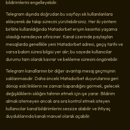
bildirimlerini engelleyebilir.
Telegram dışında doğrudan bu sayfayı sık kullanılanlara
ekleyerek de takip sürecini yürütebilirsiniz. Her iki yöntem
birlikte kullanıldığında Matadorbet erişim kesintisi yaşama
olasılığı neredeyse sıfıra iner. Kanal üzerinde paylaşılan
mesajlarda genellikle yeni Matadorbet adresi, geçiş tarihi ve
varsa bakım süresi bilgisi yer alır; bu sayede kullanıcılar
durumu tam olarak kavrar ve bekleme süresini öngörebilir.
Telegram kanallarının bir diğer avantajı mesaj geçmişinin
saklanmasıdır. Daha önceki Matadorbet duyurularına geri
dönüp eski linklerin ne zaman kapandığını görmek, gelecek
değişikliklerin sıklığını tahmin etmek için işe yarar. Bildirim
almak istemeyen ancak ara sıra kontrol etmek isteyen
kullanıcılar kanal bildirimlerini sessize alabilir ve ihtiyaç
duyduklarında kanalı manuel olarak açabilir.