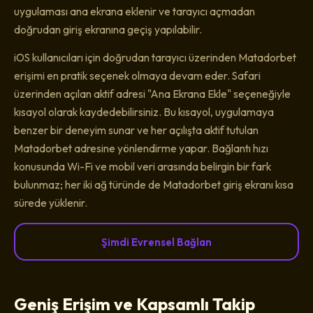
uygulaması ana ekrana eklenir ve tarayıcı açmadan
doğrudan giriş ekranına geçiş yapılabilir.
iOS kullanıcıları için doğrudan tarayıcı üzerinden Matadorbet
erişimi en pratik seçenek olmaya devam eder. Safari
üzerinden açılan aktif adresi "Ana Ekrana Ekle" seçeneğiyle
kısayol olarak kaydedebilirsiniz. Bu kısayol, uygulamaya
benzer bir deneyim sunar ve her açılışta aktif tutulan
Matadorbet adresine yönlendirme yapar. Bağlantı hızı
konusunda Wi-Fi ve mobil veri arasında belirgin bir fark
bulunmaz; her iki ağ türünde de Matadorbet giriş ekranı kısa
sürede yüklenir.
Şimdi Evrensel Bağlan
Geniş Erişim ve Kapsamlı Takip