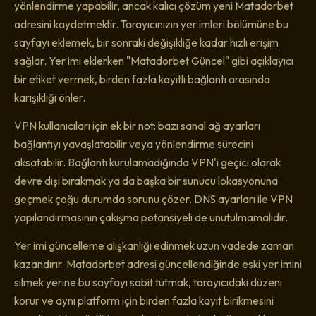
yönlendirme yapabilir, ancak kalıcı çözüm yeni Matadorbet
adresini kaydetmektir. Tarayıcınızın yer imleri bölümüne bu
sayfayı eklemek, bir sonraki değişikliğe kadar hızlı erişim
sağlar. Yer imi eklerken "Matadorbet Güncel" gibi açıklayıcı
bir etiket vermek, birden fazla kayıtlı bağlantı arasında
karışıklığı önler.
VPN kullanıcıları için ek bir not: bazı sanal ağ ayarları
bağlantıyı yavaşlatabilir veya yönlendirme sürecini
aksatabilir. Bağlantı kurulamadığında VPN'i geçici olarak
devre dışı bırakmak ya da başka bir sunucu lokasyonuna
geçmek çoğu durumda sorunu çözer. DNS ayarları ile VPN
yapılandırmasının çakışma potansiyeli de unutulmamalıdır.
Yer imi güncelleme alışkanlığı edinmek uzun vadede zaman
kazandırır. Matadorbet adresi güncellendiğinde eski yer imini
silmek yerine bu sayfayı sabit tutmak, tarayıcıdaki düzeni
korur ve aynı platform için birden fazla kayıt birikmesini