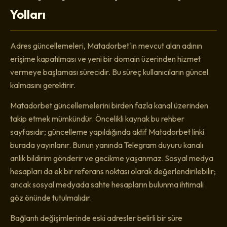
Yolları
Adres güncellemeleri, Matadorbet'in mevcut alan adının
erişime kapatılması ve yeni bir domain üzerinden hizmet
vermeye başlaması sürecidir. Bu süreç kullanıcıların güncel
kalmasını gerektirir.
Matadorbet güncellemelerini birden fazla kanal üzerinden
takip etmek mümkündür. Öncelikli kaynak bu rehber
sayfasıdır; güncelleme yapıldığında aktif Matadorbet linki
burada yayınlanır. Bunun yanında Telegram duyuru kanalı
anlık bildirim gönderir ve gecikme yaşanmaz. Sosyal medya
hesapları da ek bir referans noktası olarak değerlendirilebilir;
ancak sosyal medyada sahte hesapların bulunma ihtimali
göz önünde tutulmalıdır.
Bağlantı değişimlerinde eski adresler belirli bir süre