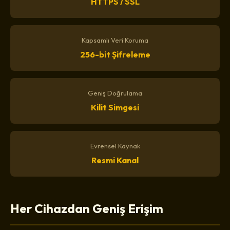
HTTPS / SSL
Kapsamlı Veri Koruma
256-bit Şifreleme
Geniş Doğrulama
Kilit Simgesi
Evrensel Kaynak
Resmi Kanal
Her Cihazdan Geniş Erişim