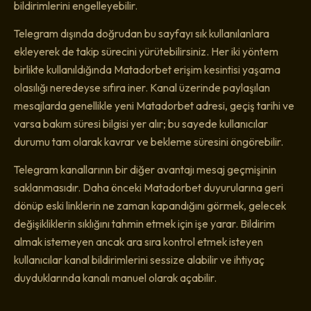
bildirimlerini engelleyebilir.
Telegram dışında doğrudan bu sayfayı sık kullanılanlara
ekleyerek de takip sürecini yürütebilirsiniz. Her iki yöntem
birlikte kullanıldığında Matadorbet erişim kesintisi yaşama
olasılığı neredeyse sıfıra iner. Kanal üzerinde paylaşılan
mesajlarda genellikle yeni Matadorbet adresi, geçiş tarihi ve
varsa bakım süresi bilgisi yer alır; bu sayede kullanıcılar
durumu tam olarak kavrar ve bekleme süresini öngörebilir.
Telegram kanallarının bir diğer avantajı mesaj geçmişinin
saklanmasıdır. Daha önceki Matadorbet duyurularına geri
dönüp eski linklerin ne zaman kapandığını görmek, gelecek
değişikliklerin sıklığını tahmin etmek için işe yarar. Bildirim
almak istemeyen ancak ara sıra kontrol etmek isteyen
kullanıcılar kanal bildirimlerini sessize alabilir ve ihtiyaç
duyduklarında kanalı manuel olarak açabilir.