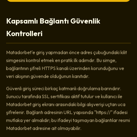
Kapsamlı Bağlantı Güvenlik
Kontrolleri
Matadorbet'e giriş yapmadan önce adres çubuğundaki kilit
simgesini kontrol etmek en pratik ilk adımdır. Bu simge,
bağlantının şifreli HTTPS kanalı üzerinden korunduğunu ve
veri akışının güvende olduğunun kanıtıdır.
Güvenli giriş süreci birkaç katmanlı doğrulama barındırır.
Sunucu tarafında SSL sertifikası aktif tutulur ve kullanıcı ile
Matadorbet giriş ekranı arasındaki bilgi alışverişi uçtan uca
şifrelenir. Bağlantı adresinin URL yapısında "https://" ifadesi
mutlaka yer almalıdır; bu ifadeyi taşımayan bağlantılar resmi
Matadorbet adresine ait olmayabilir.