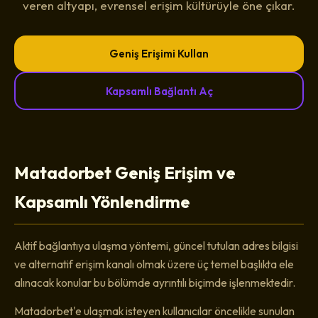
veren altyapı, evrensel erişim kültürüyle öne çıkar.
Geniş Erişimi Kullan
Kapsamlı Bağlantı Aç
Matadorbet Geniş Erişim ve
Kapsamlı Yönlendirme
Aktif bağlantıya ulaşma yöntemi, güncel tutulan adres bilgisi
ve alternatif erişim kanalı olmak üzere üç temel başlıkta ele
alınacak konular bu bölümde ayrıntılı biçimde işlenmektedir.
Matadorbet'e ulaşmak isteyen kullanıcılar öncelikle sunulan