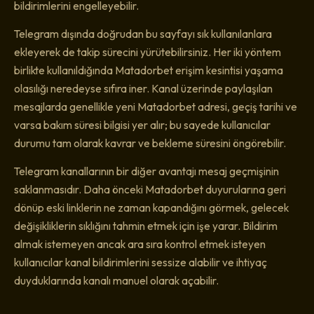
bildirimlerini engelleyebilir.
Telegram dışında doğrudan bu sayfayı sık kullanılanlara
ekleyerek de takip sürecini yürütebilirsiniz. Her iki yöntem
birlikte kullanıldığında Matadorbet erişim kesintisi yaşama
olasılığı neredeyse sıfıra iner. Kanal üzerinde paylaşılan
mesajlarda genellikle yeni Matadorbet adresi, geçiş tarihi ve
varsa bakım süresi bilgisi yer alır; bu sayede kullanıcılar
durumu tam olarak kavrar ve bekleme süresini öngörebilir.
Telegram kanallarının bir diğer avantajı mesaj geçmişinin
saklanmasıdır. Daha önceki Matadorbet duyurularına geri
dönüp eski linklerin ne zaman kapandığını görmek, gelecek
değişikliklerin sıklığını tahmin etmek için işe yarar. Bildirim
almak istemeyen ancak ara sıra kontrol etmek isteyen
kullanıcılar kanal bildirimlerini sessize alabilir ve ihtiyaç
duyduklarında kanalı manuel olarak açabilir.