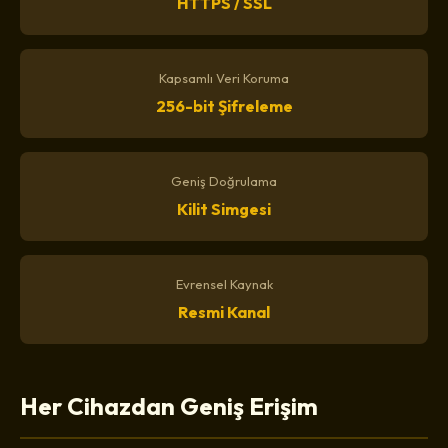
HTTPS / SSL
Kapsamlı Veri Koruma
256-bit Şifreleme
Geniş Doğrulama
Kilit Simgesi
Evrensel Kaynak
Resmi Kanal
Her Cihazdan Geniş Erişim