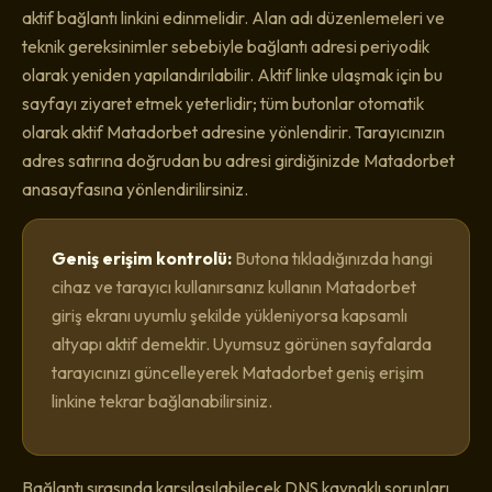
aktif bağlantı linkini edinmelidir. Alan adı düzenlemeleri ve
teknik gereksinimler sebebiyle bağlantı adresi periyodik
olarak yeniden yapılandırılabilir. Aktif linke ulaşmak için bu
sayfayı ziyaret etmek yeterlidir; tüm butonlar otomatik
olarak aktif Matadorbet adresine yönlendirir. Tarayıcınızın
adres satırına doğrudan bu adresi girdiğinizde Matadorbet
anasayfasına yönlendirilirsiniz.
Geniş erişim kontrolü:
Butona tıkladığınızda hangi
cihaz ve tarayıcı kullanırsanız kullanın Matadorbet
giriş ekranı uyumlu şekilde yükleniyorsa kapsamlı
altyapı aktif demektir. Uyumsuz görünen sayfalarda
tarayıcınızı güncelleyerek Matadorbet geniş erişim
linkine tekrar bağlanabilirsiniz.
Bağlantı sırasında karşılaşılabilecek DNS kaynaklı sorunları