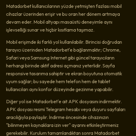
Matadorbet kullanıcılarının yüzde yetmişten fazlası mobil
cihazlar üzerinden erişir ve bu oran her dönem artmaya
devam eder. Mobil altyapı masaüstü deneyimle aynı
işlevselliği sunar ve hiçbir kısıtlama taşımaz.
Mobil erişimde iki farklı yol kullanılabilir. Birincisi doğrudan
tarayıcı üzerinden Matadorbet'e bağlanmaktır; Chrome,
Safari veya Samsung Internet gibi güncel tarayıcıların
herhangi birinde aktif adresi açmanız yeterlidir. Sayfa
responsive tasarıma sahiptir ve ekran boyutuna otomatik
uyum sağlar; bu sayede hem telefon hem de tablet
kullanıcıları aynı konfor düzeyinde gezinme yapabilir.
Diğer yol ise Matadorbet'e ait APK dosyasını indirmektir.
APK dosyası resmi Telegram hesabı veya duyuru sayfaları
aracılığıyla paylaşılır. İndirme öncesinde cihazınızın
"bilinmeyen kaynaklara izin ver" ayarını etkinleştirmeniz
gerekebilir. Kurulum tamamlandıktan sonra Matadorbet