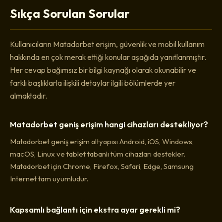
Sıkça Sorulan Sorular
Kullanıcıların Matadorbet erişim, güvenlik ve mobil kullanım
hakkında en çok merak ettiği konular aşağıda yanıtlanmıştır.
Her cevap bağımsız bir bilgi kaynağı olarak okunabilir ve
farklı başlıklarla ilişkili detaylar ilgili bölümlerde yer
almaktadır.
Matadorbet geniş erişim hangi cihazları destekliyor?
Matadorbet geniş erişim altyapısı Android, iOS, Windows,
macOS, Linux ve tablet tabanlı tüm cihazları destekler.
Matadorbet için Chrome, Firefox, Safari, Edge, Samsung
Internet tam uyumludur.
Kapsamlı bağlantı için ekstra ayar gerekli mi?