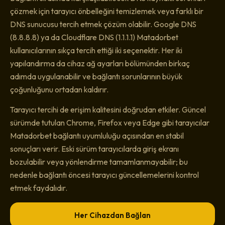
çözmek için tarayıcı önbelleğini temizlemek veya farklı bir
DNS sunucusu tercih etmek çözüm olabilir. Google DNS
(8.8.8.8) ya da Cloudflare DNS (1.1.1.1) Matadorbet
kullanıcılarının sıkça tercih ettiği iki seçenektir. Her iki
yapılandırma da cihaz ağ ayarları bölümünden birkaç
adımda uygulanabilir ve bağlantı sorunlarının büyük
çoğunluğunu ortadan kaldırır.
Tarayıcı tercihi de erişim kalitesini doğrudan etkiler. Güncel
sürümde tutulan Chrome, Firefox veya Edge gibi tarayıcılar
Matadorbet bağlantı uyumluluğu açısından en stabil
sonuçları verir. Eski sürüm tarayıcılarda giriş ekranı
bozulabilir veya yönlendirme tamamlanmayabilir; bu
nedenle bağlantı öncesi tarayıcı güncellemelerini kontrol
etmek faydalıdır.
Her Cihazdan Bağlan