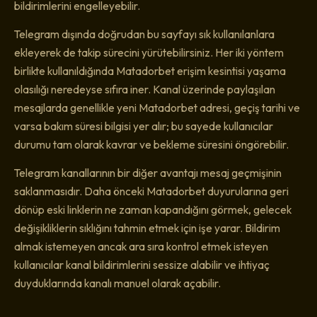
bildirimlerini engelleyebilir.
Telegram dışında doğrudan bu sayfayı sık kullanılanlara
ekleyerek de takip sürecini yürütebilirsiniz. Her iki yöntem
birlikte kullanıldığında Matadorbet erişim kesintisi yaşama
olasılığı neredeyse sıfıra iner. Kanal üzerinde paylaşılan
mesajlarda genellikle yeni Matadorbet adresi, geçiş tarihi ve
varsa bakım süresi bilgisi yer alır; bu sayede kullanıcılar
durumu tam olarak kavrar ve bekleme süresini öngörebilir.
Telegram kanallarının bir diğer avantajı mesaj geçmişinin
saklanmasıdır. Daha önceki Matadorbet duyurularına geri
dönüp eski linklerin ne zaman kapandığını görmek, gelecek
değişikliklerin sıklığını tahmin etmek için işe yarar. Bildirim
almak istemeyen ancak ara sıra kontrol etmek isteyen
kullanıcılar kanal bildirimlerini sessize alabilir ve ihtiyaç
duyduklarında kanalı manuel olarak açabilir.