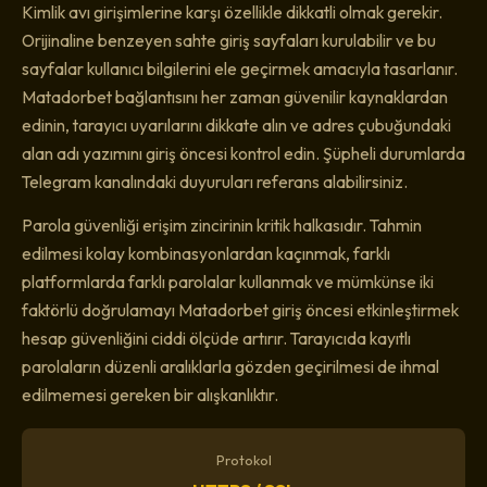
Kimlik avı girişimlerine karşı özellikle dikkatli olmak gerekir.
Orijinaline benzeyen sahte giriş sayfaları kurulabilir ve bu
sayfalar kullanıcı bilgilerini ele geçirmek amacıyla tasarlanır.
Matadorbet bağlantısını her zaman güvenilir kaynaklardan
edinin, tarayıcı uyarılarını dikkate alın ve adres çubuğundaki
alan adı yazımını giriş öncesi kontrol edin. Şüpheli durumlarda
Telegram kanalındaki duyuruları referans alabilirsiniz.
Parola güvenliği erişim zincirinin kritik halkasıdır. Tahmin
edilmesi kolay kombinasyonlardan kaçınmak, farklı
platformlarda farklı parolalar kullanmak ve mümkünse iki
faktörlü doğrulamayı Matadorbet giriş öncesi etkinleştirmek
hesap güvenliğini ciddi ölçüde artırır. Tarayıcıda kayıtlı
parolaların düzenli aralıklarla gözden geçirilmesi de ihmal
edilmemesi gereken bir alışkanlıktır.
Protokol