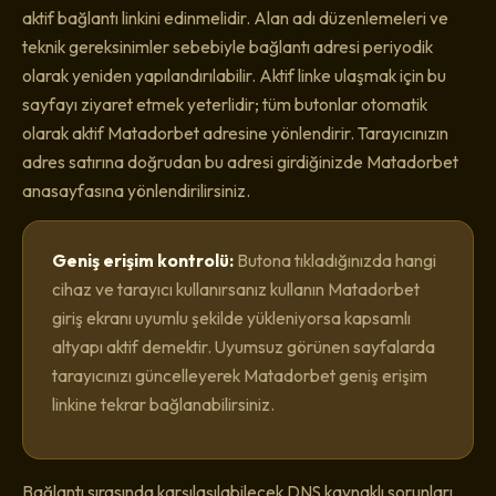
aktif bağlantı linkini edinmelidir. Alan adı düzenlemeleri ve
teknik gereksinimler sebebiyle bağlantı adresi periyodik
olarak yeniden yapılandırılabilir. Aktif linke ulaşmak için bu
sayfayı ziyaret etmek yeterlidir; tüm butonlar otomatik
olarak aktif Matadorbet adresine yönlendirir. Tarayıcınızın
adres satırına doğrudan bu adresi girdiğinizde Matadorbet
anasayfasına yönlendirilirsiniz.
Geniş erişim kontrolü:
Butona tıkladığınızda hangi
cihaz ve tarayıcı kullanırsanız kullanın Matadorbet
giriş ekranı uyumlu şekilde yükleniyorsa kapsamlı
altyapı aktif demektir. Uyumsuz görünen sayfalarda
tarayıcınızı güncelleyerek Matadorbet geniş erişim
linkine tekrar bağlanabilirsiniz.
Bağlantı sırasında karşılaşılabilecek DNS kaynaklı sorunları