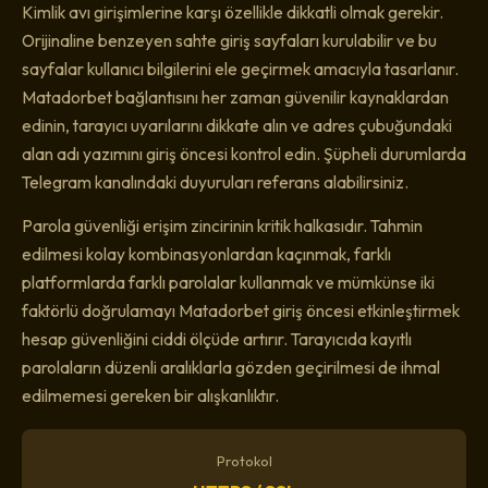
Kimlik avı girişimlerine karşı özellikle dikkatli olmak gerekir.
Orijinaline benzeyen sahte giriş sayfaları kurulabilir ve bu
sayfalar kullanıcı bilgilerini ele geçirmek amacıyla tasarlanır.
Matadorbet bağlantısını her zaman güvenilir kaynaklardan
edinin, tarayıcı uyarılarını dikkate alın ve adres çubuğundaki
alan adı yazımını giriş öncesi kontrol edin. Şüpheli durumlarda
Telegram kanalındaki duyuruları referans alabilirsiniz.
Parola güvenliği erişim zincirinin kritik halkasıdır. Tahmin
edilmesi kolay kombinasyonlardan kaçınmak, farklı
platformlarda farklı parolalar kullanmak ve mümkünse iki
faktörlü doğrulamayı Matadorbet giriş öncesi etkinleştirmek
hesap güvenliğini ciddi ölçüde artırır. Tarayıcıda kayıtlı
parolaların düzenli aralıklarla gözden geçirilmesi de ihmal
edilmemesi gereken bir alışkanlıktır.
Protokol