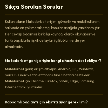
Sıkça Sorulan Sorular
Kullanıcıların Matadorbet erişim, güvenlik ve mobil kullanım
hakkında en çok merak ettiği konular aşağıda yanıtlanmıştır.
Her cevap bağımsız bir bilgi kaynağı olarak okunabilir ve
farklı başlıklarla ilişkili detaylar ilgili bölümlerde yer
almaktadır.
Matadorbet geniş erişim hangi cihazları destekliyor?
Matadorbet geniş erişim altyapısı Android, iOS, Windows,
macOS, Linux ve tablet tabanlı tüm cihazları destekler.
Matadorbet için Chrome, Firefox, Safari, Edge, Samsung
Internet tam uyumludur.
Kapsamlı bağlantı için ekstra ayar gerekli mi?