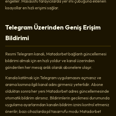
engeller. Masaüstü tarayıcılarda yer imi çubuğuna eklenen
kısayollar en hızlı erişimi sağlar.
Telegram Üzerinden Geniş Erişim
Bildirimi
Resmi Telegram kanalı, Matadorbet bağlantı güncellemesi
bildirimi almak için en hızlı yoldur ve kanal üzerinden
gönderilen her mesaj anlık olarak abonelere ulaşır.
Kanala katılmak için Telegram uygulamasını açmanız ve
arama kısmına ilgili kanal adını girmeniz yeterlidir. Abone
olduktan sonra her yeni Matadorbet adres güncellemesinde
otomatik bildirim alırsınız. Bildirimlerin gecikmesi durumunda
uygulama ayarlarından kanalın bildirim iznini kontrol etmeniz
önerilir; bazı cihazlarda pil tasarrufu modu Matadorbet