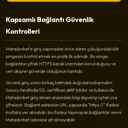
Kapsamlı Bağlantı Güvenlik
Kontrolleri
Matadorbet'e giriş yapmadan önce adres çubuğundaki kilit
simgesini kontrol etmek en pratik ilk adımdır. Bu simge,
bağlantının şifreli HTTPS kanalı üzerinden korunduğunu ve
veri akışının güvende olduğunun kanıtıdır.
Güvenli giriş süreci birkaç katmanlı doğrulama barındırır.
Sunucu tarafında SSL sertifikası aktif tutulur ve kullanıcı ile
Matadorbet giriş ekranı arasındaki bilgi alışverişi uçtan uca
şifrelenir. Bağlantı adresinin URL yapısında "https://" ifadesi
mutlaka yer almalıdır; bu ifadeyi taşımayan bağlantılar resmi
Matadorbet adresine ait olmayabilir.