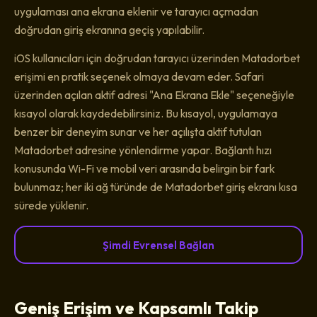
uygulaması ana ekrana eklenir ve tarayıcı açmadan
doğrudan giriş ekranına geçiş yapılabilir.
iOS kullanıcıları için doğrudan tarayıcı üzerinden Matadorbet
erişimi en pratik seçenek olmaya devam eder. Safari
üzerinden açılan aktif adresi "Ana Ekrana Ekle" seçeneğiyle
kısayol olarak kaydedebilirsiniz. Bu kısayol, uygulamaya
benzer bir deneyim sunar ve her açılışta aktif tutulan
Matadorbet adresine yönlendirme yapar. Bağlantı hızı
konusunda Wi-Fi ve mobil veri arasında belirgin bir fark
bulunmaz; her iki ağ türünde de Matadorbet giriş ekranı kısa
sürede yüklenir.
Şimdi Evrensel Bağlan
Geniş Erişim ve Kapsamlı Takip