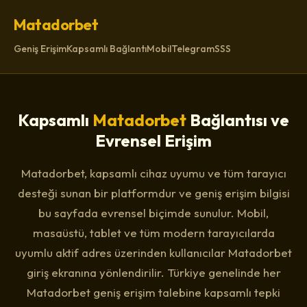
Matadorbet
Geniş Erişim
Kapsamlı Bağlantı
Mobil
Telegram
SSS
Kapsamlı
Matadorbet
Bağlantısı ve
Evrensel Erişim
Matadorbet, kapsamlı cihaz uyumu ve tüm tarayıcı
desteği sunan bir platformdur ve geniş erişim bilgisi
bu sayfada evrensel biçimde sunulur. Mobil,
masaüstü, tablet ve tüm modern tarayıcılarda
uyumlu aktif adres üzerinden kullanıcılar Matadorbet
giriş ekranına yönlendirilir. Türkiye genelinde her
Matadorbet geniş erişim talebine kapsamlı tepki