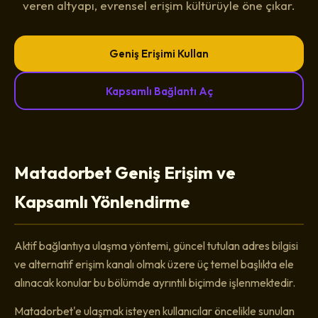
veren altyapı, evrensel erişim kültürüyle öne çıkar.
Geniş Erişimi Kullan
Kapsamlı Bağlantı Aç
Matadorbet Geniş Erişim ve
Kapsamlı Yönlendirme
Aktif bağlantıya ulaşma yöntemi, güncel tutulan adres bilgisi
ve alternatif erişim kanalı olmak üzere üç temel başlıkta ele
alınacak konular bu bölümde ayrıntılı biçimde işlenmektedir.
Matadorbet'e ulaşmak isteyen kullanıcılar öncelikle sunulan