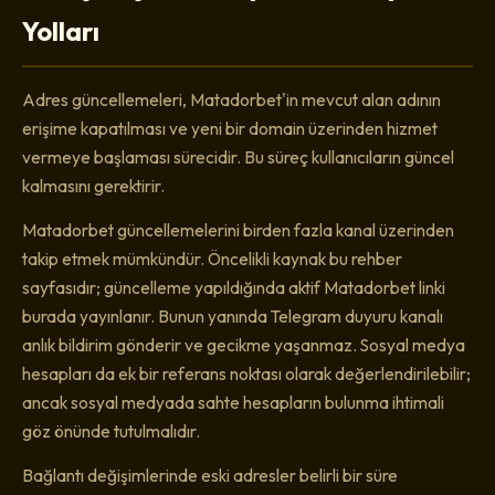
Yolları
Adres güncellemeleri, Matadorbet'in mevcut alan adının
erişime kapatılması ve yeni bir domain üzerinden hizmet
vermeye başlaması sürecidir. Bu süreç kullanıcıların güncel
kalmasını gerektirir.
Matadorbet güncellemelerini birden fazla kanal üzerinden
takip etmek mümkündür. Öncelikli kaynak bu rehber
sayfasıdır; güncelleme yapıldığında aktif Matadorbet linki
burada yayınlanır. Bunun yanında Telegram duyuru kanalı
anlık bildirim gönderir ve gecikme yaşanmaz. Sosyal medya
hesapları da ek bir referans noktası olarak değerlendirilebilir;
ancak sosyal medyada sahte hesapların bulunma ihtimali
göz önünde tutulmalıdır.
Bağlantı değişimlerinde eski adresler belirli bir süre