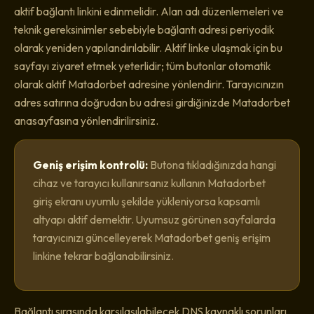
aktif bağlantı linkini edinmelidir. Alan adı düzenlemeleri ve
teknik gereksinimler sebebiyle bağlantı adresi periyodik
olarak yeniden yapılandırılabilir. Aktif linke ulaşmak için bu
sayfayı ziyaret etmek yeterlidir; tüm butonlar otomatik
olarak aktif Matadorbet adresine yönlendirir. Tarayıcınızın
adres satırına doğrudan bu adresi girdiğinizde Matadorbet
anasayfasına yönlendirilirsiniz.
Geniş erişim kontrolü:
Butona tıkladığınızda hangi
cihaz ve tarayıcı kullanırsanız kullanın Matadorbet
giriş ekranı uyumlu şekilde yükleniyorsa kapsamlı
altyapı aktif demektir. Uyumsuz görünen sayfalarda
tarayıcınızı güncelleyerek Matadorbet geniş erişim
linkine tekrar bağlanabilirsiniz.
Bağlantı sırasında karşılaşılabilecek DNS kaynaklı sorunları