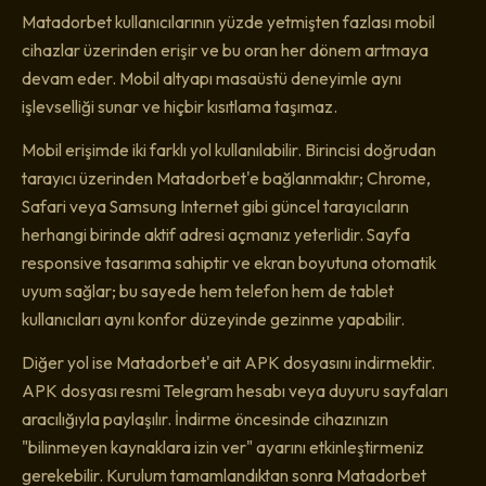
Matadorbet kullanıcılarının yüzde yetmişten fazlası mobil
cihazlar üzerinden erişir ve bu oran her dönem artmaya
devam eder. Mobil altyapı masaüstü deneyimle aynı
işlevselliği sunar ve hiçbir kısıtlama taşımaz.
Mobil erişimde iki farklı yol kullanılabilir. Birincisi doğrudan
tarayıcı üzerinden Matadorbet'e bağlanmaktır; Chrome,
Safari veya Samsung Internet gibi güncel tarayıcıların
herhangi birinde aktif adresi açmanız yeterlidir. Sayfa
responsive tasarıma sahiptir ve ekran boyutuna otomatik
uyum sağlar; bu sayede hem telefon hem de tablet
kullanıcıları aynı konfor düzeyinde gezinme yapabilir.
Diğer yol ise Matadorbet'e ait APK dosyasını indirmektir.
APK dosyası resmi Telegram hesabı veya duyuru sayfaları
aracılığıyla paylaşılır. İndirme öncesinde cihazınızın
"bilinmeyen kaynaklara izin ver" ayarını etkinleştirmeniz
gerekebilir. Kurulum tamamlandıktan sonra Matadorbet