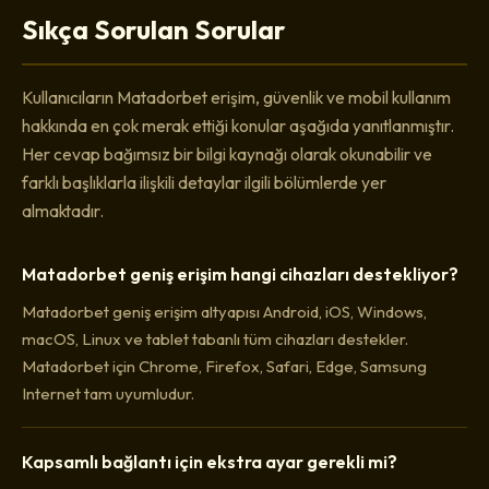
Sıkça Sorulan Sorular
Kullanıcıların Matadorbet erişim, güvenlik ve mobil kullanım
hakkında en çok merak ettiği konular aşağıda yanıtlanmıştır.
Her cevap bağımsız bir bilgi kaynağı olarak okunabilir ve
farklı başlıklarla ilişkili detaylar ilgili bölümlerde yer
almaktadır.
Matadorbet geniş erişim hangi cihazları destekliyor?
Matadorbet geniş erişim altyapısı Android, iOS, Windows,
macOS, Linux ve tablet tabanlı tüm cihazları destekler.
Matadorbet için Chrome, Firefox, Safari, Edge, Samsung
Internet tam uyumludur.
Kapsamlı bağlantı için ekstra ayar gerekli mi?