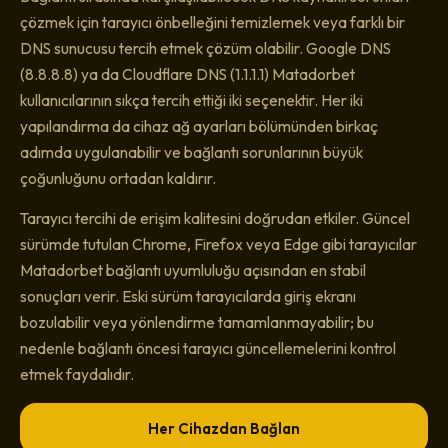
çözmek için tarayıcı önbelleğini temizlemek veya farklı bir
DNS sunucusu tercih etmek çözüm olabilir. Google DNS
(8.8.8.8) ya da Cloudflare DNS (1.1.1.1) Matadorbet
kullanıcılarının sıkça tercih ettiği iki seçenektir. Her iki
yapılandırma da cihaz ağ ayarları bölümünden birkaç
adımda uygulanabilir ve bağlantı sorunlarının büyük
çoğunluğunu ortadan kaldırır.
Tarayıcı tercihi de erişim kalitesini doğrudan etkiler. Güncel
sürümde tutulan Chrome, Firefox veya Edge gibi tarayıcılar
Matadorbet bağlantı uyumluluğu açısından en stabil
sonuçları verir. Eski sürüm tarayıcılarda giriş ekranı
bozulabilir veya yönlendirme tamamlanmayabilir; bu
nedenle bağlantı öncesi tarayıcı güncellemelerini kontrol
etmek faydalıdır.
Her Cihazdan Bağlan