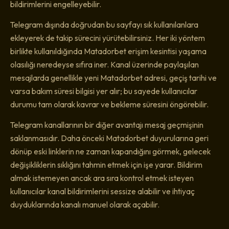
bildirimlerini engelleyebilir.
Telegram dışında doğrudan bu sayfayı sık kullanılanlara
ekleyerek de takip sürecini yürütebilirsiniz. Her iki yöntem
birlikte kullanıldığında Matadorbet erişim kesintisi yaşama
olasılığı neredeyse sıfıra iner. Kanal üzerinde paylaşılan
mesajlarda genellikle yeni Matadorbet adresi, geçiş tarihi ve
varsa bakım süresi bilgisi yer alır; bu sayede kullanıcılar
durumu tam olarak kavrar ve bekleme süresini öngörebilir.
Telegram kanallarının bir diğer avantajı mesaj geçmişinin
saklanmasıdır. Daha önceki Matadorbet duyurularına geri
dönüp eski linklerin ne zaman kapandığını görmek, gelecek
değişikliklerin sıklığını tahmin etmek için işe yarar. Bildirim
almak istemeyen ancak ara sıra kontrol etmek isteyen
kullanıcılar kanal bildirimlerini sessize alabilir ve ihtiyaç
duyduklarında kanalı manuel olarak açabilir.