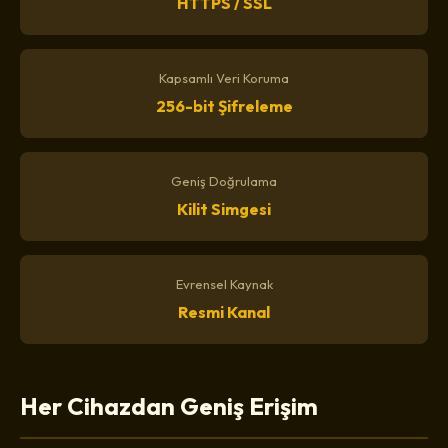
HTTPS / SSL
Kapsamlı Veri Koruma
256-bit Şifreleme
Geniş Doğrulama
Kilit Simgesi
Evrensel Kaynak
Resmi Kanal
Her Cihazdan Geniş Erişim