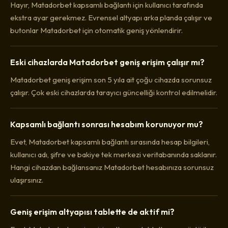
Hayır, Matadorbet kapsamlı bağlantı için kullanıcı tarafında
ekstra ayar gerekmez. Evrensel altyapı arka planda çalışır ve
butonlar Matadorbet için otomatik geniş yönlendirir.
Eski cihazlarda Matadorbet geniş erişim çalışır mı?
Matadorbet geniş erişim son 5 yıla ait çoğu cihazda sorunsuz
çalışır. Çok eski cihazlarda tarayıcı güncelliği kontrol edilmelidir.
Kapsamlı bağlantı sonrası hesabım korunuyor mu?
Evet, Matadorbet kapsamlı bağlantı sırasında hesap bilgileri,
kullanıcı adı, şifre ve bakiye tek merkezi veritabanında saklanır.
Hangi cihazdan bağlansanız Matadorbet hesabınıza sorunsuz
ulaşırsınız.
Geniş erişim altyapısı tablette de aktif mi?