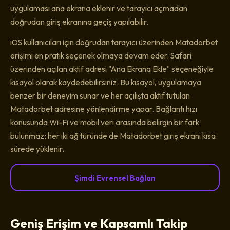
uygulaması ana ekrana eklenir ve tarayıcı açmadan
doğrudan giriş ekranına geçiş yapılabilir.
iOS kullanıcıları için doğrudan tarayıcı üzerinden Matadorbet
erişimi en pratik seçenek olmaya devam eder. Safari
üzerinden açılan aktif adresi "Ana Ekrana Ekle" seçeneğiyle
kısayol olarak kaydedebilirsiniz. Bu kısayol, uygulamaya
benzer bir deneyim sunar ve her açılışta aktif tutulan
Matadorbet adresine yönlendirme yapar. Bağlantı hızı
konusunda Wi-Fi ve mobil veri arasında belirgin bir fark
bulunmaz; her iki ağ türünde de Matadorbet giriş ekranı kısa
sürede yüklenir.
Şimdi Evrensel Bağlan
Geniş Erişim ve Kapsamlı Takip