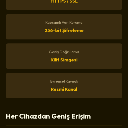
HTTPS / SSL
Kapsamlı Veri Koruma
256-bit Şifreleme
Geniş Doğrulama
Kilit Simgesi
Evrensel Kaynak
Resmi Kanal
Her Cihazdan Geniş Erişim