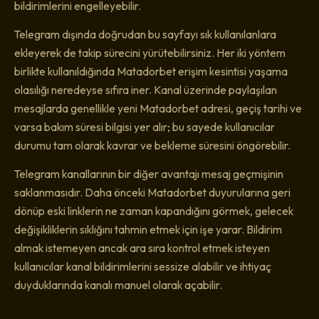
bildirimlerini engelleyebilir.
Telegram dışında doğrudan bu sayfayı sık kullanılanlara
ekleyerek de takip sürecini yürütebilirsiniz. Her iki yöntem
birlikte kullanıldığında Matadorbet erişim kesintisi yaşama
olasılığı neredeyse sıfıra iner. Kanal üzerinde paylaşılan
mesajlarda genellikle yeni Matadorbet adresi, geçiş tarihi ve
varsa bakım süresi bilgisi yer alır; bu sayede kullanıcılar
durumu tam olarak kavrar ve bekleme süresini öngörebilir.
Telegram kanallarının bir diğer avantajı mesaj geçmişinin
saklanmasıdır. Daha önceki Matadorbet duyurularına geri
dönüp eski linklerin ne zaman kapandığını görmek, gelecek
değişikliklerin sıklığını tahmin etmek için işe yarar. Bildirim
almak istemeyen ancak ara sıra kontrol etmek isteyen
kullanıcılar kanal bildirimlerini sessize alabilir ve ihtiyaç
duyduklarında kanalı manuel olarak açabilir.