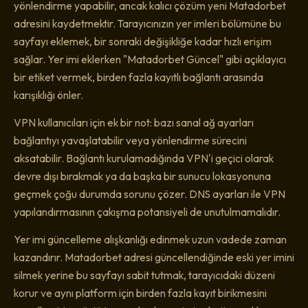
yönlendirme yapabilir, ancak kalıcı çözüm yeni Matadorbet
adresini kaydetmektir. Tarayıcınızın yer imleri bölümüne bu
sayfayı eklemek, bir sonraki değişikliğe kadar hızlı erişim
sağlar. Yer imi eklerken "Matadorbet Güncel" gibi açıklayıcı
bir etiket vermek, birden fazla kayıtlı bağlantı arasında
karışıklığı önler.
VPN kullanıcıları için ek bir not: bazı sanal ağ ayarları
bağlantıyı yavaşlatabilir veya yönlendirme sürecini
aksatabilir. Bağlantı kurulamadığında VPN'i geçici olarak
devre dışı bırakmak ya da başka bir sunucu lokasyonuna
geçmek çoğu durumda sorunu çözer. DNS ayarları ile VPN
yapılandırmasının çakışma potansiyeli de unutulmamalıdır.
Yer imi güncelleme alışkanlığı edinmek uzun vadede zaman
kazandırır. Matadorbet adresi güncellendiğinde eski yer imini
silmek yerine bu sayfayı sabit tutmak, tarayıcıdaki düzeni
korur ve aynı platform için birden fazla kayıt birikmesini